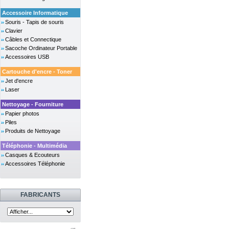
Accessoire Informatique
Souris - Tapis de souris
Clavier
Câbles et Connectique
Sacoche Ordinateur Portable
Accessoires USB
Cartouche d'encre - Toner
Jet d'encre
Laser
Nettoyage - Fourniture
Papier photos
Piles
Produits de Nettoyage
Téléphonie - Multimédia
Casques & Ecouteurs
Accessoires Téléphonie
FABRICANTS