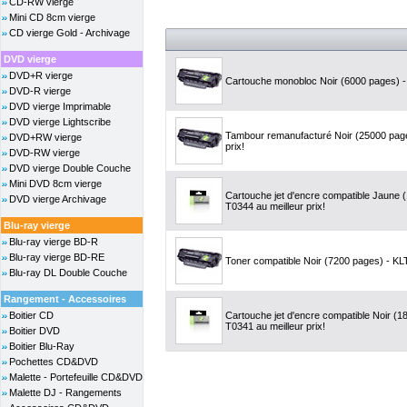
CD-RW vierge
Mini CD 8cm vierge
CD vierge Gold - Archivage
DVD vierge
DVD+R vierge
Cartouche monobloc Noir (6000 pages) - 
DVD-R vierge
DVD vierge Imprimable
DVD vierge Lightscribe
Tambour remanufacturé Noir (25000 page
DVD+RW vierge
prix!
DVD-RW vierge
DVD vierge Double Couche
Mini DVD 8cm vierge
Cartouche jet d'encre compatible Jaune
DVD vierge Archivage
T0344 au meilleur prix!
Blu-ray vierge
Blu-ray vierge BD-R
Blu-ray vierge BD-RE
Toner compatible Noir (7200 pages) - KLT
Blu-ray DL Double Couche
Rangement - Accessoires
Boitier CD
Cartouche jet d'encre compatible Noir (
T0341 au meilleur prix!
Boitier DVD
Boitier Blu-Ray
Pochettes CD&DVD
Malette - Portefeuille CD&DVD
Malette DJ - Rangements