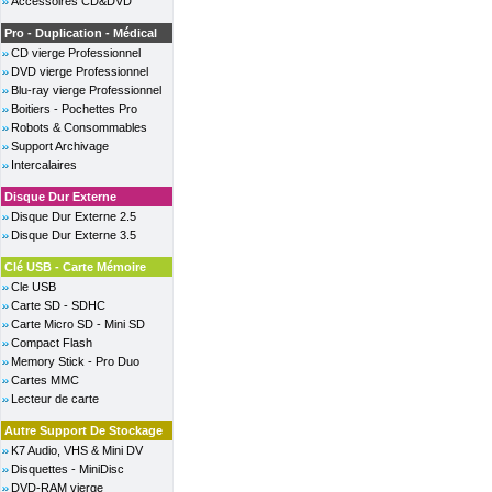
Accessoires CD&DVD
Pro - Duplication - Médical
CD vierge Professionnel
DVD vierge Professionnel
Blu-ray vierge Professionnel
Boitiers - Pochettes Pro
Robots & Consommables
Support Archivage
Intercalaires
Disque Dur Externe
Disque Dur Externe 2.5
Disque Dur Externe 3.5
Clé USB - Carte Mémoire
Cle USB
Carte SD - SDHC
Carte Micro SD - Mini SD
Compact Flash
Memory Stick - Pro Duo
Cartes MMC
Lecteur de carte
Autre Support De Stockage
K7 Audio, VHS & Mini DV
Disquettes - MiniDisc
DVD-RAM vierge