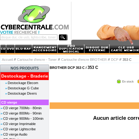
Accueil
Cartouche d'encre - Toner
Cartouche d'encre BROTHER
DCP
353 C
353 C
BROTHER DCP 353 C /
NOS PRODUITS
Destockage - Braderie
En stock
Destockage Elecom
Destockage G Cube
Destockage Divers
CD vierge
CD vierge 700Mo - 80min
CD vierge 800Mo - 90min
Aucun article corr
CD vierge 900Mo - 100min
CD vierge Imprimable
CD vierge Lightscribe
CD vierge Audio