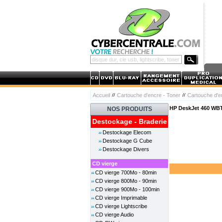
Accueil
Cartouche d'encre - Toner
Cartouche d'
HP DeskJet 460 WB
NOS PRODUITS
Destockage - Braderie
Destockage Elecom
Destockage G Cube
Destockage Divers
CD vierge
CD vierge 700Mo - 80min
CD vierge 800Mo - 90min
CD vierge 900Mo - 100min
CD vierge Imprimable
CD vierge Lightscribe
CD vierge Audio