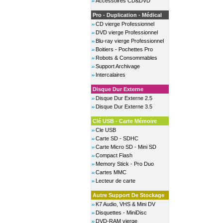
Accessoires CD&DVD
Pro - Duplication - Médical
CD vierge Professionnel
DVD vierge Professionnel
Blu-ray vierge Professionnel
Boitiers - Pochettes Pro
Robots & Consommables
Support Archivage
Intercalaires
Disque Dur Externe
Disque Dur Externe 2.5
Disque Dur Externe 3.5
Clé USB - Carte Mémoire
Cle USB
Carte SD - SDHC
Carte Micro SD - Mini SD
Compact Flash
Memory Stick - Pro Duo
Cartes MMC
Lecteur de carte
Autre Support De Stockage
K7 Audio, VHS & Mini DV
Disquettes - MiniDisc
DVD-RAM vierge