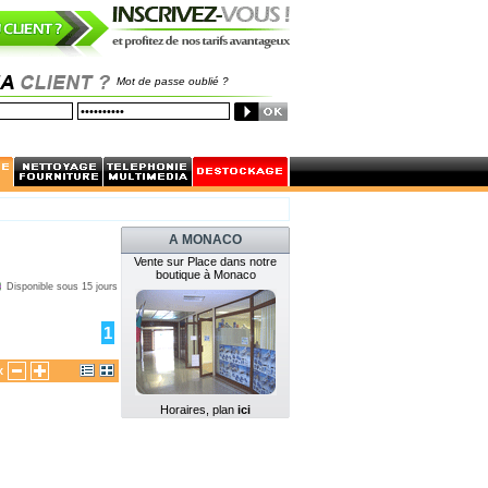
Mot de passe oublié ?
A MONACO
Vente sur Place dans notre
boutique à Monaco
Disponible sous 15 jours
1
x
Horaires, plan
ici