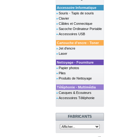
Accessoire Informatique
Souris - Tapis de souris
Clavier
Câbles et Connectique
Sacoche Ordinateur Portable
Accessoires USB
Cartouche d'encre - Toner
Jet d'encre
Laser
Nettoyage - Fourniture
Papier photos
Piles
Produits de Nettoyage
Téléphonie - Multimédia
Casques & Ecouteurs
Accessoires Téléphonie
FABRICANTS