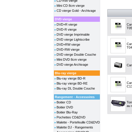
CD-RW vierge
Mini CD 8cm vierge
CD vierge Gold - Archivage
DVD vierge
DVD+R vierge
Car
T05
DVD-R vierge
DVD vierge Imprimable
DVD vierge Lightscribe
Car
DVD+RW vierge
T04
DVD-RW vierge
DVD vierge Double Couche
Mini DVD 8cm vierge
DVD vierge Archivage
Car
Blu-ray vierge
Blu-ray vierge BD-R
Car
Blu-ray vierge BD-RE
C13
Blu-ray DL Double Couche
Rangement - Accessoires
Boitier CD
Ton
au m
Boitier DVD
Boitier Blu-Ray
Pochettes CD&DVD
Malette - Portefeuille CD&DVD
Malette DJ - Rangements