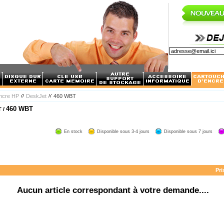
encre HP
DeskJet
460 WBT
460 WBT
T /
En stock
Disponible sous 3-4 jours
Disponible sous 7 jours
Pri
Aucun article correspondant à votre demande....