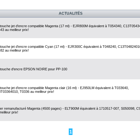
ACTUALITÉS
touche jet d'encre compatible Magenta (17 ml) - EJR800M équivalent à T054340, C13T0543
43 au meilleur prix!
touche jet d'encre compatible Cyan (17 ml) - EJR300C équivalent à T048240, C13T0482401
82 au meilleur prix!
touche d'encre EPSON NOIRE pour PP-100
touche jet d'encre compatible Magenta clair (16 ml) - EJ950LM équivalent à T033640,
T03364010, T0336 au meilleur prix!
er remanufacturé Magenta (4500 pages) - ELT900M équivalent à 1710517-007, S050098, C
eilleur prix!
1