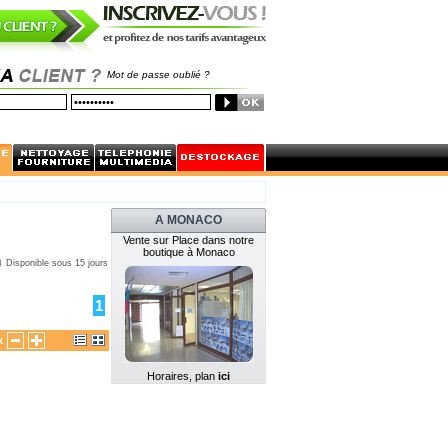
Mot de passe oublié ?
A MONACO
Vente sur Place dans notre
boutique à Monaco
Disponible sous 15 jours
1
x
Horaires, plan
ici