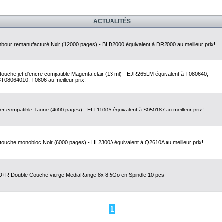
ACTUALITÉS
bour remanufacturé Noir (12000 pages) - BLD2000 équivalent à DR2000 au meilleur prix!
touche jet d'encre compatible Magenta clair (13 ml) - EJR265LM équivalent à T080640,
T08064010, T0806 au meilleur prix!
er compatible Jaune (4000 pages) - ELT1100Y équivalent à S050187 au meilleur prix!
touche monobloc Noir (6000 pages) - HL2300A équivalent à Q2610A au meilleur prix!
+R Double Couche vierge MediaRange 8x 8.5Go en Spindle 10 pcs
1