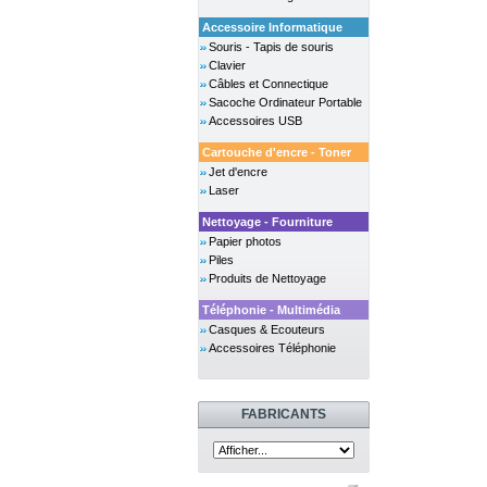
Accessoire Informatique
Souris - Tapis de souris
Clavier
Câbles et Connectique
Sacoche Ordinateur Portable
Accessoires USB
Cartouche d'encre - Toner
Jet d'encre
Laser
Nettoyage - Fourniture
Papier photos
Piles
Produits de Nettoyage
Téléphonie - Multimédia
Casques & Ecouteurs
Accessoires Téléphonie
FABRICANTS