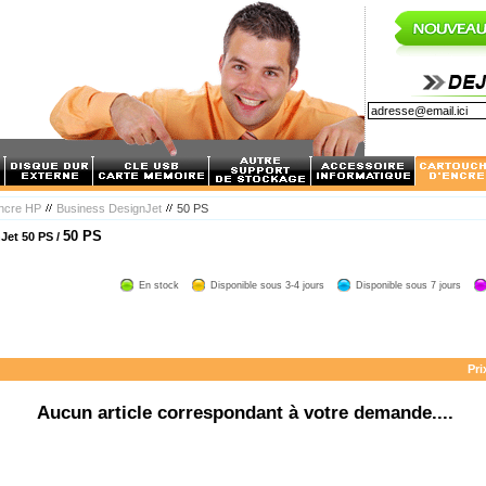
encre HP
Business DesignJet
50 PS
50 PS
Jet 50 PS /
En stock
Disponible sous 3-4 jours
Disponible sous 7 jours
Pri
Aucun article correspondant à votre demande....