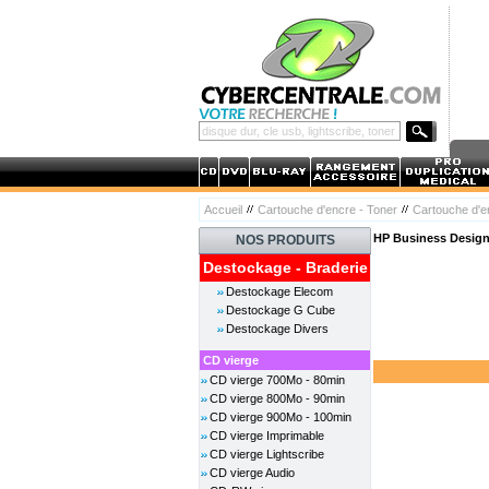
Accueil
Cartouche d'encre - Toner
Cartouche d'
HP Business Design
NOS PRODUITS
Destockage - Braderie
Destockage Elecom
Destockage G Cube
Destockage Divers
CD vierge
CD vierge 700Mo - 80min
CD vierge 800Mo - 90min
CD vierge 900Mo - 100min
CD vierge Imprimable
CD vierge Lightscribe
CD vierge Audio