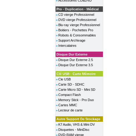
Accessoires CD&DVD
Pro - Duplication - Médical
CD vierge Professionnel
DVD vierge Professionnel
Blu-ray vierge Professionnel
Boitiers - Pochettes Pro
Robots & Consommables
Support Archivage
Intercalaires
Disque Dur Externe
Disque Dur Externe 2.5
Disque Dur Externe 3.5
Clé USB - Carte Mémoire
Cle USB
Carte SD - SDHC
Carte Micro SD - Mini SD
Compact Flash
Memory Stick - Pro Duo
Cartes MMC
Lecteur de carte
Autre Support De Stockage
K7 Audio, VHS & Mini DV
Disquettes - MiniDisc
DVD-RAM vierge