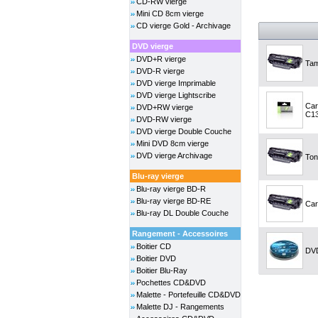
CD-RW vierge
Mini CD 8cm vierge
CD vierge Gold - Archivage
DVD vierge
DVD+R vierge
Tam
DVD-R vierge
DVD vierge Imprimable
DVD vierge Lightscribe
Car
DVD+RW vierge
C13
DVD-RW vierge
DVD vierge Double Couche
Mini DVD 8cm vierge
DVD vierge Archivage
Ton
Blu-ray vierge
Blu-ray vierge BD-R
Blu-ray vierge BD-RE
Car
Blu-ray DL Double Couche
Rangement - Accessoires
Boitier CD
DVD
Boitier DVD
Boitier Blu-Ray
Pochettes CD&DVD
Malette - Portefeuille CD&DVD
Malette DJ - Rangements