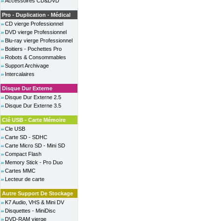
Accessoires CD&DVD
Pro - Duplication - Médical
CD vierge Professionnel
DVD vierge Professionnel
Blu-ray vierge Professionnel
Boitiers - Pochettes Pro
Robots & Consommables
Support Archivage
Intercalaires
Disque Dur Externe
Disque Dur Externe 2.5
Disque Dur Externe 3.5
Clé USB - Carte Mémoire
Cle USB
Carte SD - SDHC
Carte Micro SD - Mini SD
Compact Flash
Memory Stick - Pro Duo
Cartes MMC
Lecteur de carte
Autre Support De Stockage
K7 Audio, VHS & Mini DV
Disquettes - MiniDisc
DVD-RAM vierge