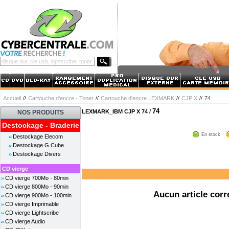
Accueil
Cartouche d'encre - Toner
Cartouche d'encre LEXMARK
CJP X
74
74
LEXMARK_IBM CJP X 74 /
NOS PRODUITS
Destockage - Braderie
En stock
Destockage Elecom
Destockage G Cube
Destockage Divers
CD vierge
CD vierge 700Mo - 80min
CD vierge 800Mo - 90min
Aucun article corr
CD vierge 900Mo - 100min
CD vierge Imprimable
CD vierge Lightscribe
CD vierge Audio