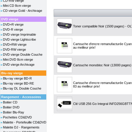
CD-RW vierge
Mini CD 8cm vierge
CD vierge Gold - Archivage
DVD vierge
DVD+R vierge
Toner compatible Noir (1500 pages) - OLT
DVD-R vierge
DVD vierge Imprimable
DVD vierge Lightscribe
Cartouche d'encre remanufacturée Cyan,
DVD+RW vierge
au meilleur prix!
DVD-RW vierge
DVD vierge Double Couche
Mini DVD 8cm vierge
DVD vierge Archivage
Cartouche monobloc Noir (13000 pages) 
Blu-ray vierge
Blu-ray vierge BD-R
Cartouche d'encre remanufacturée Cyan,
Blu-ray vierge BD-RE
83 au meilleur prix!
Blu-ray DL Double Couche
Rangement - Accessoires
Boitier CD
Clé USB 256 Go Integral INFD256GBTT
Boitier DVD
Boitier Blu-Ray
Pochettes CD&DVD
Malette - Portefeuille CD&DVD
Malette DJ - Rangements