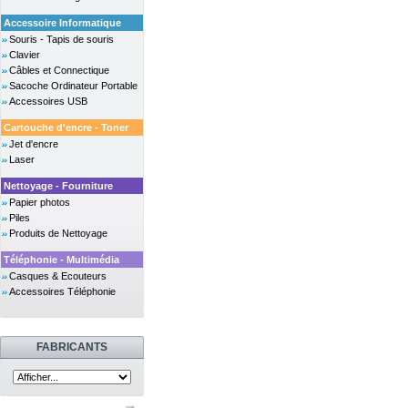
Accessoire Informatique
Souris - Tapis de souris
Clavier
Câbles et Connectique
Sacoche Ordinateur Portable
Accessoires USB
Cartouche d'encre - Toner
Jet d'encre
Laser
Nettoyage - Fourniture
Papier photos
Piles
Produits de Nettoyage
Téléphonie - Multimédia
Casques & Ecouteurs
Accessoires Téléphonie
FABRICANTS