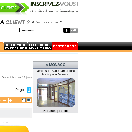
Mot de passe oublié ?
A MONACO
Vente sur Place dans notre
boutique à Monaco
Disponible sous 15 jours
1
Page :
x
Horaires, plan
ici
En stock