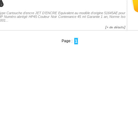
ype Cartouche d'encre JET D'ENCRE Equivalent au modèle d'origine 51645AE pour
P Numéro abrégé HP45 Couleur Noir Contenance 45 ml Garantie 1 an, Norme Iso
001...
[
]
+ de détails
1
Page :