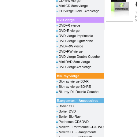
CD-RW vierge
Mini CD 8cm vierge
CD vierge Gold - Archivage
T
H
DVD vierge
9
DVD+R vierge
DVD-R vierge
DVD vierge Imprimable
DVD vierge Lightscribe
DVD+RW vierge
DVD-RW vierge
DVD vierge Double Couche
Mini DVD 8cm vierge
DVD vierge Archivage
Blu-ray vierge
Blu-ray vierge BD-R
Blu-ray vierge BD-RE
Blu-ray DL Double Couche
Rangement - Accessoires
Boitier CD
Boitier DVD
Boitier Blu-Ray
Pochettes CD&DVD
Malette - Portefeuille CD&DVD
Malette DJ - Rangements