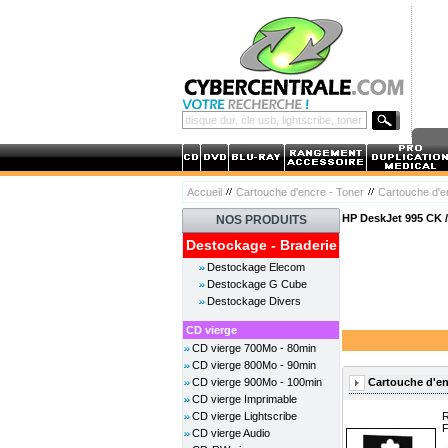
Accueil
Cartouche d'encre - Toner
Cartouche d'
HP DeskJet 995 CK 
NOS PRODUITS
Destockage - Braderie
Destockage Elecom
Destockage G Cube
Destockage Divers
CD vierge
CD vierge 700Mo - 80min
CD vierge 800Mo - 90min
Cartouche d'en
CD vierge 900Mo - 100min
CD vierge Imprimable
CD vierge Lightscribe
R
F
CD vierge Audio