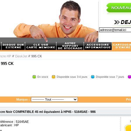
encre HP
DeskJet
995 CK
995 CK
/
En stock
Disponible sous 3-4 jours
Disponible sous 7 jours
Marque :
Pri
cre Noir COMPATIBLE 45 ml équivalent à HP45 - 51645AE - 986
éférence : 51645AE
abricant :
HP