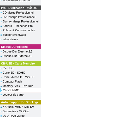
Accessoires CD&DVD
Pro - Duplication - Médical
CD vierge Professionnel
DVD vierge Professionnel
Blu-ray vierge Professionnel
Boitiers - Pochettes Pro
Robots & Consommables
Support Archivage
Intercalaires
Disque Dur Externe
Disque Dur Externe 2.5
Disque Dur Externe 3.5
Clé USB - Carte Mémoire
Cle USB
Carte SD - SDHC
Carte Micro SD - Mini SD
Compact Flash
Memory Stick - Pro Duo
Cartes MMC
Lecteur de carte
Autre Support De Stockage
K7 Audio, VHS & Mini DV
Disquettes - MiniDisc
DVD-RAM vierge