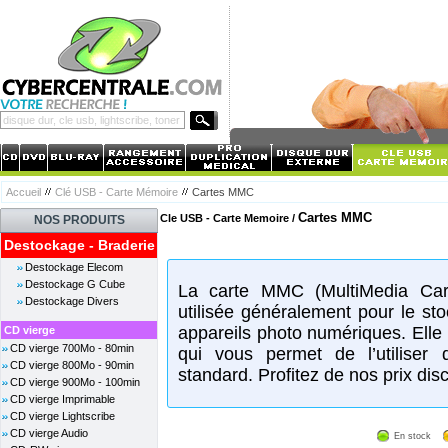
Accueil
Clé USB - Carte Mémoire
Cartes MMC
Cartes MMC
Cle USB - Carte Memoire /
NOS PRODUITS
Destockage - Braderie
Destockage Elecom
Destockage G Cube
La carte MMC (MultiMedia Car
Destockage Divers
utilisée généralement pour le st
appareils photo numériques. Elle
CD vierge
CD vierge 700Mo - 80min
qui vous permet de l’utiliser
CD vierge 800Mo - 90min
standard. Profitez de nos prix disc
CD vierge 900Mo - 100min
CD vierge Imprimable
CD vierge Lightscribe
CD vierge Audio
En stock