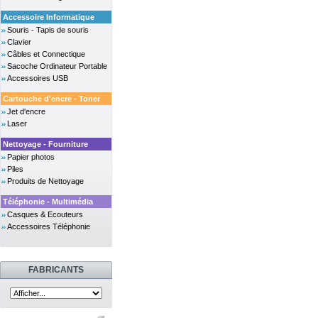
Accessoire Informatique
Souris - Tapis de souris
Clavier
Câbles et Connectique
Sacoche Ordinateur Portable
Accessoires USB
Cartouche d'encre - Toner
Jet d'encre
Laser
Nettoyage - Fourniture
Papier photos
Piles
Produits de Nettoyage
Téléphonie - Multimédia
Casques & Ecouteurs
Accessoires Téléphonie
FABRICANTS