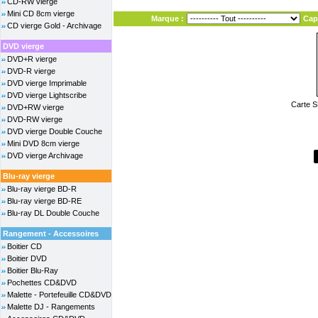
CD-RW vierge
Mini CD 8cm vierge
Marque :
Cap
CD vierge Gold - Archivage
DVD vierge
DVD+R vierge
DVD-R vierge
DVD vierge Imprimable
DVD vierge Lightscribe
Carte S
DVD+RW vierge
DVD-RW vierge
DVD vierge Double Couche
Mini DVD 8cm vierge
DVD vierge Archivage
Blu-ray vierge
Blu-ray vierge BD-R
Blu-ray vierge BD-RE
Blu-ray DL Double Couche
Rangement - Accessoires
Boitier CD
Boitier DVD
Boitier Blu-Ray
Pochettes CD&DVD
Malette - Portefeuille CD&DVD
Malette DJ - Rangements