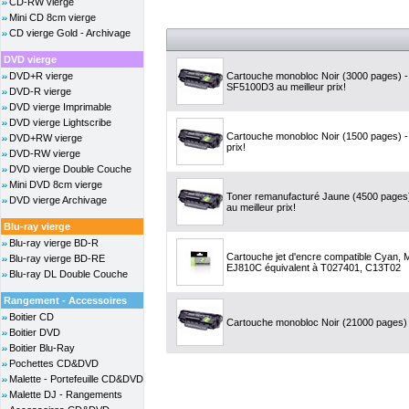
CD-RW vierge
Mini CD 8cm vierge
CD vierge Gold - Archivage
DVD vierge
DVD+R vierge
Cartouche monobloc Noir (3000 pages) 
SF5100D3 au meilleur prix!
DVD-R vierge
DVD vierge Imprimable
DVD vierge Lightscribe
Cartouche monobloc Noir (1500 pages) -
DVD+RW vierge
prix!
DVD-RW vierge
DVD vierge Double Couche
Mini DVD 8cm vierge
Toner remanufacturé Jaune (4500 pages
DVD vierge Archivage
au meilleur prix!
Blu-ray vierge
Blu-ray vierge BD-R
Cartouche jet d'encre compatible Cyan, M
Blu-ray vierge BD-RE
EJ810C équivalent à T027401, C13T02
Blu-ray DL Double Couche
Rangement - Accessoires
Boitier CD
Cartouche monobloc Noir (21000 pages) -
Boitier DVD
Boitier Blu-Ray
Pochettes CD&DVD
Malette - Portefeuille CD&DVD
Malette DJ - Rangements