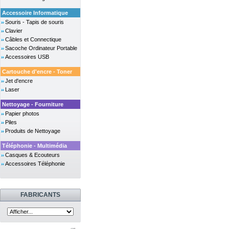
Accessoire Informatique
Souris - Tapis de souris
Clavier
Câbles et Connectique
Sacoche Ordinateur Portable
Accessoires USB
Cartouche d'encre - Toner
Jet d'encre
Laser
Nettoyage - Fourniture
Papier photos
Piles
Produits de Nettoyage
Téléphonie - Multimédia
Casques & Ecouteurs
Accessoires Téléphonie
FABRICANTS