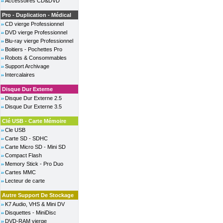
Accessoires CD&DVD
Pro - Duplication - Médical
CD vierge Professionnel
DVD vierge Professionnel
Blu-ray vierge Professionnel
Boitiers - Pochettes Pro
Robots & Consommables
Support Archivage
Intercalaires
Disque Dur Externe
Disque Dur Externe 2.5
Disque Dur Externe 3.5
Clé USB - Carte Mémoire
Cle USB
Carte SD - SDHC
Carte Micro SD - Mini SD
Compact Flash
Memory Stick - Pro Duo
Cartes MMC
Lecteur de carte
Autre Support De Stockage
K7 Audio, VHS & Mini DV
Disquettes - MiniDisc
DVD-RAM vierge