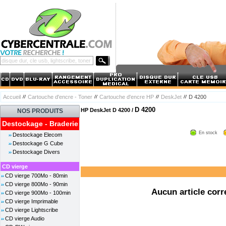
Accueil
Cartouche d'encre - Toner
Cartouche d'encre HP
DeskJet
D 4200
D 4200
HP DeskJet D 4200 /
NOS PRODUITS
Destockage - Braderie
En stock
Destockage Elecom
Destockage G Cube
Destockage Divers
CD vierge
CD vierge 700Mo - 80min
CD vierge 800Mo - 90min
Aucun article corr
CD vierge 900Mo - 100min
CD vierge Imprimable
CD vierge Lightscribe
CD vierge Audio