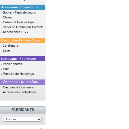
Accessoire Informatique
Souris - Tapis de souris
Clavier
Câbles et Connectique
Sacoche Ordinateur Portable
Accessoires USB
Cartouche d'encre - Toner
Jet d'encre
Laser
Nettoyage - Fourniture
Papier photos
Piles
Produits de Nettoyage
Téléphonie - Multimédia
Casques & Ecouteurs
Accessoires Téléphonie
FABRICANTS