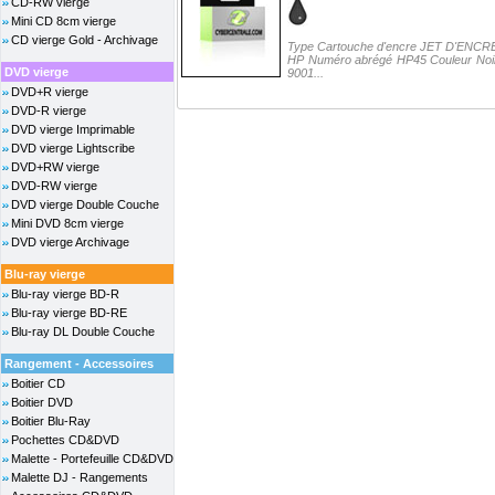
CD-RW vierge
Mini CD 8cm vierge
CD vierge Gold - Archivage
Type Cartouche d'encre JET D'ENCRE 
HP Numéro abrégé HP45 Couleur Noir
DVD vierge
9001...
DVD+R vierge
DVD-R vierge
DVD vierge Imprimable
DVD vierge Lightscribe
DVD+RW vierge
DVD-RW vierge
DVD vierge Double Couche
Mini DVD 8cm vierge
DVD vierge Archivage
Blu-ray vierge
Blu-ray vierge BD-R
Blu-ray vierge BD-RE
Blu-ray DL Double Couche
Rangement - Accessoires
Boitier CD
Boitier DVD
Boitier Blu-Ray
Pochettes CD&DVD
Malette - Portefeuille CD&DVD
Malette DJ - Rangements