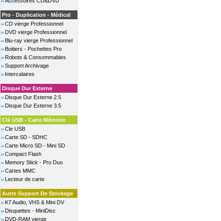
Accessoires CD&DVD
Pro - Duplication - Médical
CD vierge Professionnel
DVD vierge Professionnel
Blu-ray vierge Professionnel
Boitiers - Pochettes Pro
Robots & Consommables
Support Archivage
Intercalaires
Disque Dur Externe
Disque Dur Externe 2.5
Disque Dur Externe 3.5
Clé USB - Carte Mémoire
Cle USB
Carte SD - SDHC
Carte Micro SD - Mini SD
Compact Flash
Memory Stick - Pro Duo
Cartes MMC
Lecteur de carte
Autre Support De Stockage
K7 Audio, VHS & Mini DV
Disquettes - MiniDisc
DVD-RAM vierge