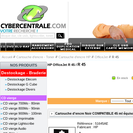
Accueil
Cartouche d'encre - Toner
Cartouche d'encre HP
OfficeJet
R 45
R 45
HP OfficeJet R 45 /
NOS PRODUITS
Destockage - Braderie
En stock
Destockage Elecom
Destockage G Cube
Destockage Divers
CD vierge
Marque :
CD vierge 700Mo - 80min
CD vierge 800Mo - 90min
Cartouche d'encre Noir COMPATIBLE 45 ml équiva
CD vierge 900Mo - 100min
CD vierge Imprimable
CD vierge Lightscribe
Référence : 51645AE
Fabricant :
HP
CD vierge Audio