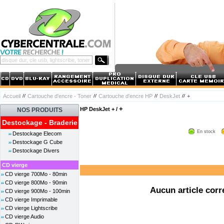
Accueil
Cartouche d'encre - Toner
Cartouche d'encre HP
DeskJet
+
+
HP DeskJet + /
NOS PRODUITS
Destockage - Braderie
En stock
Destockage Elecom
Destockage G Cube
Destockage Divers
CD vierge
CD vierge 700Mo - 80min
CD vierge 800Mo - 90min
Aucun article corr
CD vierge 900Mo - 100min
CD vierge Imprimable
CD vierge Lightscribe
CD vierge Audio