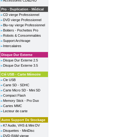
Accessoires CD&DVD
Pro - Duplication - Médical
CD vierge Professionnel
DVD vierge Professionnel
Blu-ray vierge Professionnel
Boitiers - Pochettes Pro
Robots & Consommables
Support Archivage
Intercalaires
Disque Dur Externe
Disque Dur Externe 2.5
Disque Dur Externe 3.5
Clé USB - Carte Mémoire
Cle USB
Carte SD - SDHC
Carte Micro SD - Mini SD
Compact Flash
Memory Stick - Pro Duo
Cartes MMC
Lecteur de carte
Autre Support De Stockage
K7 Audio, VHS & Mini DV
Disquettes - MiniDisc
DVD-RAM vierge