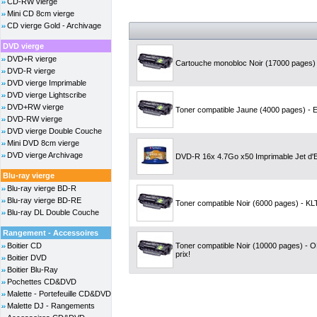
CD-RW vierge
Mini CD 8cm vierge
CD vierge Gold - Archivage
DVD vierge
DVD+R vierge
Cartouche monobloc Noir (17000 pages) -
DVD-R vierge
DVD vierge Imprimable
DVD vierge Lightscribe
DVD+RW vierge
Toner compatible Jaune (4000 pages) - E
DVD-RW vierge
DVD vierge Double Couche
Mini DVD 8cm vierge
DVD vierge Archivage
DVD-R 16x 4.7Go x50 Imprimable Jet d'E
Blu-ray vierge
Blu-ray vierge BD-R
Blu-ray vierge BD-RE
Toner compatible Noir (6000 pages) - KLT
Blu-ray DL Double Couche
Rangement - Accessoires
Boitier CD
Toner compatible Noir (10000 pages) - 
prix!
Boitier DVD
Boitier Blu-Ray
Pochettes CD&DVD
Malette - Portefeuille CD&DVD
Malette DJ - Rangements