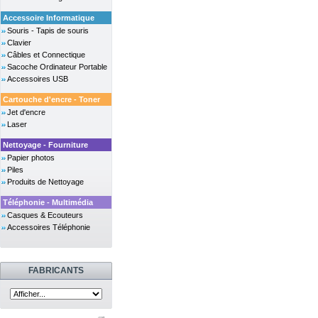
Accessoire Informatique
Souris - Tapis de souris
Clavier
Câbles et Connectique
Sacoche Ordinateur Portable
Accessoires USB
Cartouche d'encre - Toner
Jet d'encre
Laser
Nettoyage - Fourniture
Papier photos
Piles
Produits de Nettoyage
Téléphonie - Multimédia
Casques & Ecouteurs
Accessoires Téléphonie
FABRICANTS