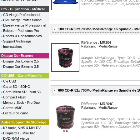
Accessoires CD&DVD
Conditionnement 1 Spindle de 50 CD,
Vitesse max de gravure 52x, Référence
Pro - Duplication - Médical
CD vierge Professionnel
DVD vierge Professionnel
Blu-ray vierge Professionnel
100 CD-R 52x 700Mo MediaRange en Spindle - MR
Boitiers - Pochettes Pro
Robots & Consommables
Support Archivage
Référence : MR204
Fabricant :
MediaRange
Intercalaires
Disque Dur Externe
Marque MediaRange, Type CD-R vie
Disque Dur Externe 2.5
Spindle de 100 CD, Emballage Spind
gravure 52x, Référence fabricant MR20
Disque Dur Externe 3.5
Clé USB - Carte Mémoire
Cle USB
Carte SD - SDHC
600 CD-R 52x 700Mo MediaRange en Spindle de 1
Carte Micro SD - Mini SD
Compact Flash
Memory Stick - Pro Duo
Référence : MR204C
Fabricant :
MediaRange
Cartes MMC
Lecteur de carte
Marque MediaRange, Type CD-R vie
Autre Support De Stockage
Spindles de 100 CD, Emballage Spind
gravure 52x, Référence fabricant MR20
K7 Audio, VHS & Mini DV
Disquettes - MiniDisc
DVD-RAM vierge