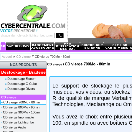
Accueil
CD vierge
CD vierge 700Mo - 80min
CD vierge 700Mo - 80min
CD vierge /
NOS PRODUITS
Destockage - Braderie
Destockage Elecom
Destockage G Cube
Le support de stockage le plus
Destockage Divers
musique, vos vidéos, ou stockez
R de qualité de marque Verbatim
CD vierge
CD vierge 700Mo - 80min
Technologies, Mediarange ou Om
CD vierge 800Mo - 90min
CD vierge 900Mo - 100min
Vous avez le choix entre plusieu
CD vierge Imprimable
100, en spindle ou avec boîtiers C
CD vierge Lightscribe
CD vierge Audio