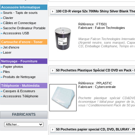
Accessoire Informatique
100 CD-R vierge 52x 700Mo Shiny Silver Blank The
Souris - Tapis de souris
Clavier
Câbles et Connectique
Référence : FTI501
Fabricant :
Falcon Technologies
Sacoche Ordinateur Portable
Accessoires USB
Marque Falcon Technologies Internat
Cartouche d'encre - Toner
(Argenté neutre, sans marque), Capa
CD, Emballage Cellophane, Temps en mi
Jet d'encre
Laser
Nettoyage - Fourniture
Papier photos
50 Pochettes Plastique Spécial CD DVD en Pack 
Piles
Produits de Nettoyage
Référence : PPLASTIC
Téléphonie - Multimédia
Fabricant :
Cybercentrale
Casques & Ecouteurs
Accessoires Téléphonie
Pochette plastique spécial CD&DVD
économique ! Idéal pour gagner de l
vous ! Conditionnement Pack de 50 poc
FABRICANTS
50 Pochettes papier special CD, DVD, BLURAY - 