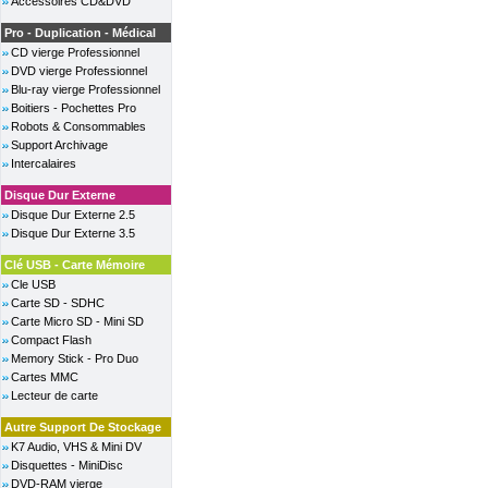
Accessoires CD&DVD
Pro - Duplication - Médical
CD vierge Professionnel
DVD vierge Professionnel
Blu-ray vierge Professionnel
Boitiers - Pochettes Pro
Robots & Consommables
Support Archivage
Intercalaires
Disque Dur Externe
Disque Dur Externe 2.5
Disque Dur Externe 3.5
Clé USB - Carte Mémoire
Cle USB
Carte SD - SDHC
Carte Micro SD - Mini SD
Compact Flash
Memory Stick - Pro Duo
Cartes MMC
Lecteur de carte
Autre Support De Stockage
K7 Audio, VHS & Mini DV
Disquettes - MiniDisc
DVD-RAM vierge