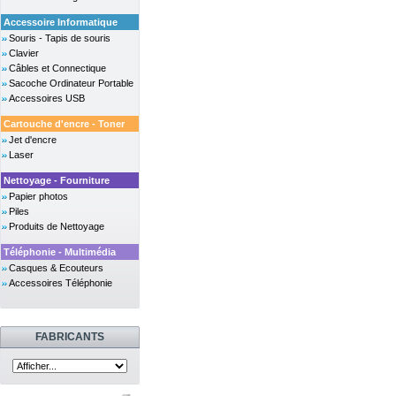
Accessoire Informatique
Souris - Tapis de souris
Clavier
Câbles et Connectique
Sacoche Ordinateur Portable
Accessoires USB
Cartouche d'encre - Toner
Jet d'encre
Laser
Nettoyage - Fourniture
Papier photos
Piles
Produits de Nettoyage
Téléphonie - Multimédia
Casques & Ecouteurs
Accessoires Téléphonie
FABRICANTS