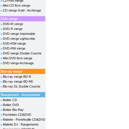
CD-RW vierge
Mini CD 8cm vierge
CD vierge Gold - Archivage
DVD vierge
DVD+R vierge
DVD-R vierge
DVD vierge Imprimable
DVD vierge Lightscribe
DVD+RW vierge
DVD-RW vierge
DVD vierge Double Couche
Mini DVD 8cm vierge
DVD vierge Archivage
Blu-ray vierge
Blu-ray vierge BD-R
Blu-ray vierge BD-RE
Blu-ray DL Double Couche
Rangement - Accessoires
Boitier CD
Boitier DVD
Boitier Blu-Ray
Pochettes CD&DVD
Malette - Portefeuille CD&DVD
Malette DJ - Rangements