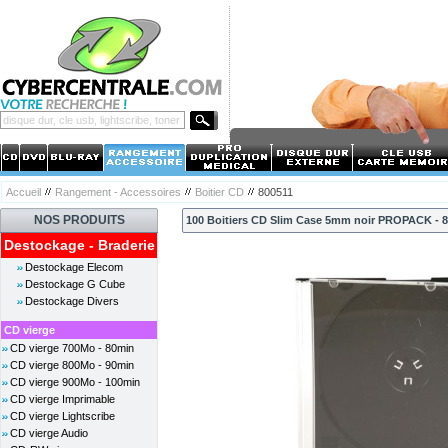
Accueil
Rangement - Accessoires
Boitier CD
800511
NOS PRODUITS
100 Boitiers CD Slim Case 5mm noir PROPACK - 
Destockage - Braderie
Destockage Elecom
Destockage G Cube
Destockage Divers
CD vierge
CD vierge 700Mo - 80min
CD vierge 800Mo - 90min
CD vierge 900Mo - 100min
CD vierge Imprimable
CD vierge Lightscribe
CD vierge Audio