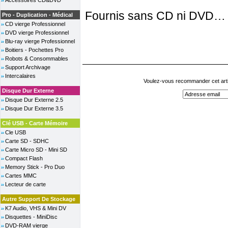
Accessoires CD&DVD
Fournis sans CD ni DVD…
Pro - Duplication - Médical
CD vierge Professionnel
DVD vierge Professionnel
Blu-ray vierge Professionnel
Boitiers - Pochettes Pro
Robots & Consommables
Support Archivage
Intercalaires
Voulez-vous recommander cet arti
Disque Dur Externe
Disque Dur Externe 2.5
Disque Dur Externe 3.5
Clé USB - Carte Mémoire
Cle USB
Carte SD - SDHC
Carte Micro SD - Mini SD
Compact Flash
Memory Stick - Pro Duo
Cartes MMC
Lecteur de carte
Autre Support De Stockage
K7 Audio, VHS & Mini DV
Disquettes - MiniDisc
DVD-RAM vierge