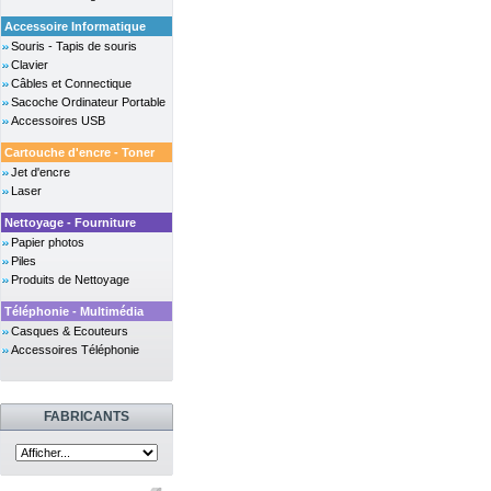
Accessoire Informatique
Souris - Tapis de souris
Clavier
Câbles et Connectique
Sacoche Ordinateur Portable
Accessoires USB
Cartouche d'encre - Toner
Jet d'encre
Laser
Nettoyage - Fourniture
Papier photos
Piles
Produits de Nettoyage
Téléphonie - Multimédia
Casques & Ecouteurs
Accessoires Téléphonie
FABRICANTS