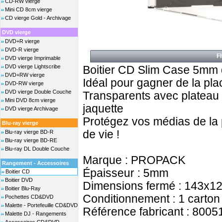
CD-RW vierge
Mini CD 8cm vierge
CD vierge Gold - Archivage
DVD vierge
DVD+R vierge
DVD-R vierge
F
DVD vierge Imprimable
DVD vierge Lightscribe
Boitier CD Slim Case 5mm d
DVD+RW vierge
Idéal pour gagner de la pla
DVD-RW vierge
DVD vierge Double Couche
Transparents avec plateau 
Mini DVD 8cm vierge
jaquette
DVD vierge Archivage
Protégez vos médias de la
Blu-ray vierge
de vie !
Blu-ray vierge BD-R
Blu-ray vierge BD-RE
Blu-ray DL Double Couche
Marque : PROPACK
Rangement - Accessoires
Épaisseur : 5mm
Boitier CD
Boitier DVD
Dimensions fermé : 143x
Boitier Blu-Ray
Conditionnement : 1 carton 
Pochettes CD&DVD
Malette - Portefeuille CD&DVD
Référence fabricant : 8005
Malette DJ - Rangements