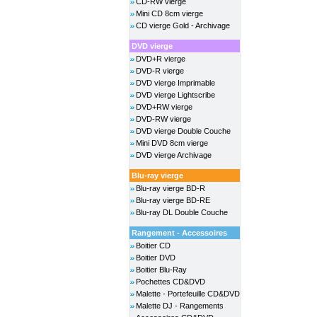
CD-RW vierge
Mini CD 8cm vierge
CD vierge Gold - Archivage
DVD vierge
DVD+R vierge
DVD-R vierge
DVD vierge Imprimable
DVD vierge Lightscribe
DVD+RW vierge
DVD-RW vierge
DVD vierge Double Couche
Mini DVD 8cm vierge
DVD vierge Archivage
Blu-ray vierge
Blu-ray vierge BD-R
Blu-ray vierge BD-RE
Blu-ray DL Double Couche
Rangement - Accessoires
Boitier CD
Boitier DVD
Boitier Blu-Ray
Pochettes CD&DVD
Malette - Portefeuille CD&DVD
Malette DJ - Rangements