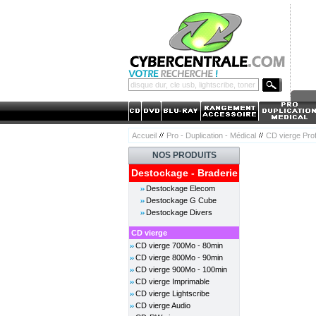
Accueil
Pro - Duplication - Médical
CD vierge Pro
NOS PRODUITS
Destockage - Braderie
Destockage Elecom
Destockage G Cube
Destockage Divers
CD vierge
CD vierge 700Mo - 80min
CD vierge 800Mo - 90min
CD vierge 900Mo - 100min
CD vierge Imprimable
CD vierge Lightscribe
CD vierge Audio