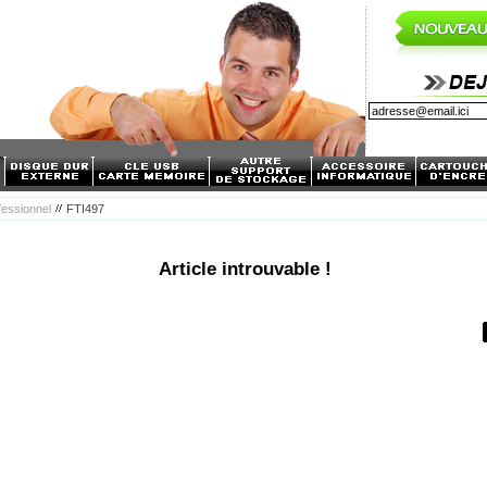
fessionnel
FTI497
Article introuvable !