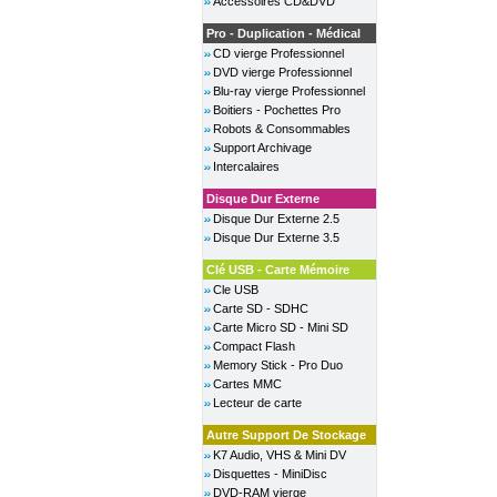
Accessoires CD&DVD
Pro - Duplication - Médical
CD vierge Professionnel
DVD vierge Professionnel
Blu-ray vierge Professionnel
Boitiers - Pochettes Pro
Robots & Consommables
Support Archivage
Intercalaires
Disque Dur Externe
Disque Dur Externe 2.5
Disque Dur Externe 3.5
Clé USB - Carte Mémoire
Cle USB
Carte SD - SDHC
Carte Micro SD - Mini SD
Compact Flash
Memory Stick - Pro Duo
Cartes MMC
Lecteur de carte
Autre Support De Stockage
K7 Audio, VHS & Mini DV
Disquettes - MiniDisc
DVD-RAM vierge