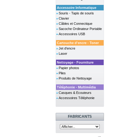
Accessoire Informatique
Souris - Tapis de souris
Clavier
Câbles et Connectique
Sacoche Ordinateur Portable
Accessoires USB
Cartouche d'encre - Toner
Jet d'encre
Laser
Nettoyage - Fourniture
Papier photos
Piles
Produits de Nettoyage
Téléphonie - Multimédia
Casques & Ecouteurs
Accessoires Téléphonie
FABRICANTS