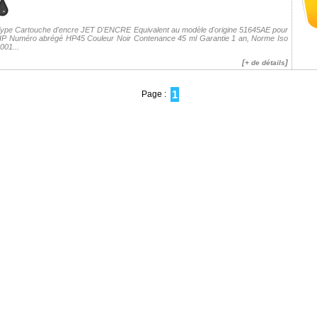
ype Cartouche d'encre JET D'ENCRE Equivalent au modèle d'origine 51645AE pour
P Numéro abrégé HP45 Couleur Noir Contenance 45 ml Garantie 1 an, Norme Iso
001...
[
]
+ de détails
1
Page :