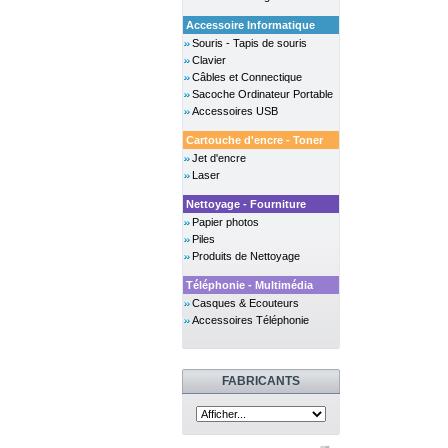
Accessoire Informatique
Souris - Tapis de souris
Clavier
Câbles et Connectique
Sacoche Ordinateur Portable
Accessoires USB
Cartouche d'encre - Toner
Jet d'encre
Laser
Nettoyage - Fourniture
Papier photos
Piles
Produits de Nettoyage
Téléphonie - Multimédia
Casques & Ecouteurs
Accessoires Téléphonie
FABRICANTS