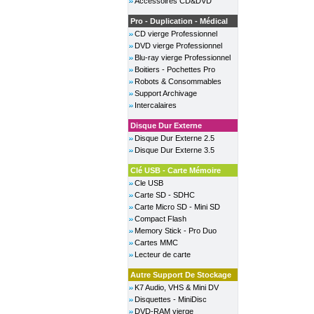
Accessoires CD&DVD
Pro - Duplication - Médical
CD vierge Professionnel
DVD vierge Professionnel
Blu-ray vierge Professionnel
Boitiers - Pochettes Pro
Robots & Consommables
Support Archivage
Intercalaires
Disque Dur Externe
Disque Dur Externe 2.5
Disque Dur Externe 3.5
Clé USB - Carte Mémoire
Cle USB
Carte SD - SDHC
Carte Micro SD - Mini SD
Compact Flash
Memory Stick - Pro Duo
Cartes MMC
Lecteur de carte
Autre Support De Stockage
K7 Audio, VHS & Mini DV
Disquettes - MiniDisc
DVD-RAM vierge