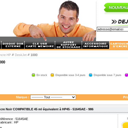
encre HP
DeskJet
1000
000
En stock
Disponible sous 3-4 jours
Disponible sous 7 jours
Marque :
Pri
cre Noir COMPATIBLE 45 ml équivalent à HP45 - 51645AE - 986
éférence : 51645AE
abricant :
HP