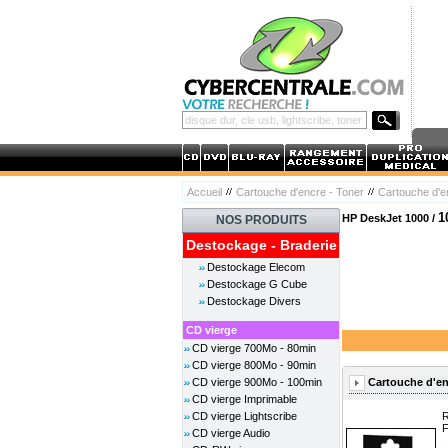
Accueil
Cartouche d'encre - Toner
Cartouche d'
1
HP DeskJet 1000 /
NOS PRODUITS
Destockage - Braderie
Destockage Elecom
Destockage G Cube
Destockage Divers
CD vierge
CD vierge 700Mo - 80min
CD vierge 800Mo - 90min
Cartouche d'en
CD vierge 900Mo - 100min
CD vierge Imprimable
CD vierge Lightscribe
R
F
CD vierge Audio