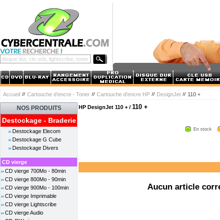
Accueil
Cartouche d'encre - Toner
Cartouche d'encre HP
DesignJet
110 +
110 +
HP DesignJet 110 + /
NOS PRODUITS
Destockage - Braderie
En stock
Destockage Elecom
Destockage G Cube
Destockage Divers
CD vierge
CD vierge 700Mo - 80min
CD vierge 800Mo - 90min
Aucun article corr
CD vierge 900Mo - 100min
CD vierge Imprimable
CD vierge Lightscribe
CD vierge Audio