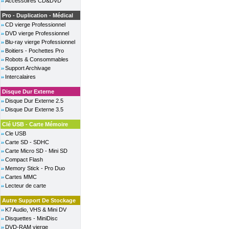
Accessoires CD&DVD
Pro - Duplication - Médical
CD vierge Professionnel
DVD vierge Professionnel
Blu-ray vierge Professionnel
Boitiers - Pochettes Pro
Robots & Consommables
Support Archivage
Intercalaires
Disque Dur Externe
Disque Dur Externe 2.5
Disque Dur Externe 3.5
Clé USB - Carte Mémoire
Cle USB
Carte SD - SDHC
Carte Micro SD - Mini SD
Compact Flash
Memory Stick - Pro Duo
Cartes MMC
Lecteur de carte
Autre Support De Stockage
K7 Audio, VHS & Mini DV
Disquettes - MiniDisc
DVD-RAM vierge