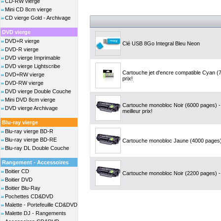
CD-RW vierge
Mini CD 8cm vierge
CD vierge Gold - Archivage
DVD vierge
DVD+R vierge
Clé USB 8Go Integral Bleu Neon
DVD-R vierge
DVD vierge Imprimable
DVD vierge Lightscribe
Cartouche jet d'encre compatible Cyan (
DVD+RW vierge
prix!
DVD-RW vierge
DVD vierge Double Couche
Mini DVD 8cm vierge
Cartouche monobloc Noir (6000 pages) 
DVD vierge Archivage
meilleur prix!
Blu-ray vierge
Blu-ray vierge BD-R
Blu-ray vierge BD-RE
Cartouche monobloc Jaune (4000 pages) 
Blu-ray DL Double Couche
Rangement - Accessoires
Boitier CD
Cartouche monobloc Noir (2200 pages) -
Boitier DVD
Boitier Blu-Ray
Pochettes CD&DVD
Malette - Portefeuille CD&DVD
Malette DJ - Rangements