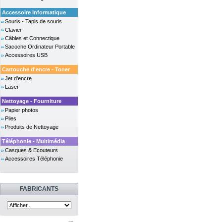
Accessoire Informatique
Souris - Tapis de souris
Clavier
Câbles et Connectique
Sacoche Ordinateur Portable
Accessoires USB
Cartouche d'encre - Toner
Jet d'encre
Laser
Nettoyage - Fourniture
Papier photos
Piles
Produits de Nettoyage
Téléphonie - Multimédia
Casques & Ecouteurs
Accessoires Téléphonie
FABRICANTS