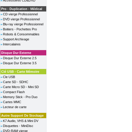
Accessoires CD&DVD
Pro - Duplication - Médical
CD vierge Professionnel
DVD vierge Professionnel
Blu-ray vierge Professionnel
Boitiers - Pochettes Pro
Robots & Consommables
Support Archivage
Intercalaires
Disque Dur Externe
Disque Dur Externe 2.5
Disque Dur Externe 3.5
Clé USB - Carte Mémoire
Cle USB
Carte SD - SDHC
Carte Micro SD - Mini SD
Compact Flash
Memory Stick - Pro Duo
Cartes MMC
Lecteur de carte
Autre Support De Stockage
K7 Audio, VHS & Mini DV
Disquettes - MiniDisc
DVD-RAM vierge