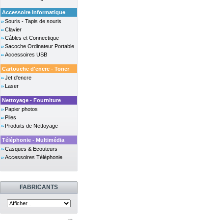
Accessoire Informatique
Souris - Tapis de souris
Clavier
Câbles et Connectique
Sacoche Ordinateur Portable
Accessoires USB
Cartouche d'encre - Toner
Jet d'encre
Laser
Nettoyage - Fourniture
Papier photos
Piles
Produits de Nettoyage
Téléphonie - Multimédia
Casques & Ecouteurs
Accessoires Téléphonie
FABRICANTS