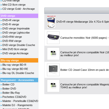
CD-RW vierge
Mini CD 8cm vierge
CD vierge Gold - Archivage
DVD vierge
DVD+R vierge
DVD+R vierge Mediarange 16x 4.7Go 6 Spin
DVD-R vierge
DVD vierge Imprimable
DVD vierge Lightscribe
DVD+RW vierge
Cartouche monobloc Noir (6000 pages) - 
DVD-RW vierge
DVD vierge Double Couche
Mini DVD 8cm vierge
Cartouche jet d'encre compatible Noir (
DVD vierge Archivage
au meilleur prix!
Blu-ray vierge
Blu-ray vierge BD-R
Blu-ray vierge BD-RE
Boitier CD Jewel Case 10mm en pack de
Blu-ray DL Double Couche
Rangement - Accessoires
Boitier CD
Cartouche jet d'encre compatible Magen
T0443 au meilleur prix!
Boitier DVD
Boitier Blu-Ray
Pochettes CD&DVD
Malette - Portefeuille CD&DVD
Malette DJ - Rangements