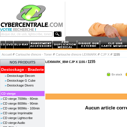
Accueil
Cartouche d'encre - Toner
Cartouche d'encre LEXMARK
CJP X
1155
1155
LEXMARK_IBM CJP X 1155 /
NOS PRODUITS
Destockage - Braderie
En stock
Destockage Elecom
Destockage G Cube
Destockage Divers
CD vierge
CD vierge 700Mo - 80min
CD vierge 800Mo - 90min
Aucun article corr
CD vierge 900Mo - 100min
CD vierge Imprimable
CD vierge Lightscribe
CD vierge Audio