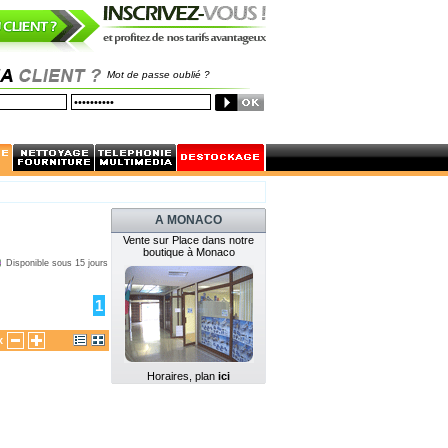
Mot de passe oublié ?
A MONACO
Vente sur Place dans notre
boutique à Monaco
Disponible sous 15 jours
1
x
Horaires, plan
ici