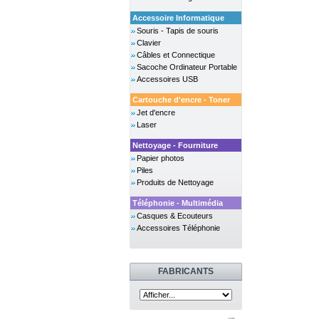
Accessoire Informatique
Souris - Tapis de souris
Clavier
Câbles et Connectique
Sacoche Ordinateur Portable
Accessoires USB
Cartouche d'encre - Toner
Jet d'encre
Laser
Nettoyage - Fourniture
Papier photos
Piles
Produits de Nettoyage
Téléphonie - Multimédia
Casques & Ecouteurs
Accessoires Téléphonie
FABRICANTS