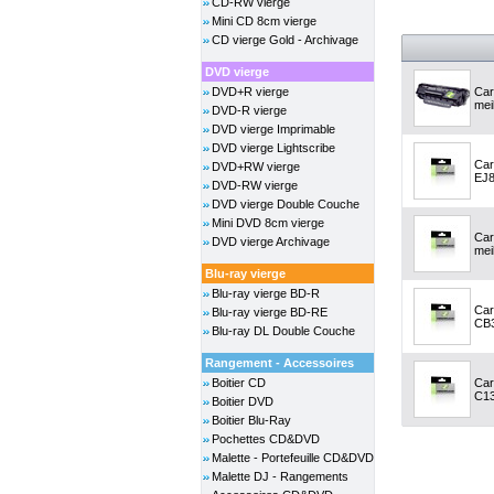
CD-RW vierge
Mini CD 8cm vierge
CD vierge Gold - Archivage
DVD vierge
DVD+R vierge
Car
meil
DVD-R vierge
DVD vierge Imprimable
DVD vierge Lightscribe
Car
DVD+RW vierge
EJ8
DVD-RW vierge
DVD vierge Double Couche
Mini DVD 8cm vierge
Car
DVD vierge Archivage
meil
Blu-ray vierge
Blu-ray vierge BD-R
Car
Blu-ray vierge BD-RE
CB3
Blu-ray DL Double Couche
Rangement - Accessoires
Boitier CD
Car
C13
Boitier DVD
Boitier Blu-Ray
Pochettes CD&DVD
Malette - Portefeuille CD&DVD
Malette DJ - Rangements