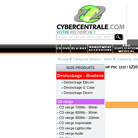
Accueil
Cartouche d'encre - Toner
Cartouche d'
1210
HP PSC 1210 /
NOS PRODUITS
Destockage - Braderie
Destockage Elecom
Destockage G Cube
Destockage Divers
CD vierge
CD vierge 700Mo - 80min
CD vierge 800Mo - 90min
CD vierge 900Mo - 100min
CD vierge Imprimable
CD vierge Lightscribe
CD vierge Audio