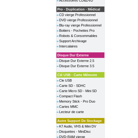
Accessoires CD&DVD
Pro - Duplication - Médical
CD vierge Professionnel
DVD vierge Professionnel
Blu-ray vierge Professionnel
Boitiers - Pochettes Pro
Robots & Consommables
Support Archivage
Intercalaires
Disque Dur Externe
Disque Dur Externe 2.5
Disque Dur Externe 3.5
Clé USB - Carte Mémoire
Cle USB
Carte SD - SDHC
Carte Micro SD - Mini SD
Compact Flash
Memory Stick - Pro Duo
Cartes MMC
Lecteur de carte
Autre Support De Stockage
K7 Audio, VHS & Mini DV
Disquettes - MiniDisc
DVD-RAM vierge