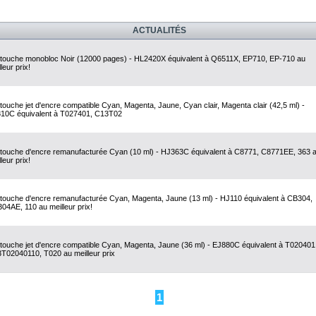
ACTUALITÉS
touche monobloc Noir (12000 pages) - HL2420X équivalent à Q6511X, EP710, EP-710 au
leur prix!
touche jet d'encre compatible Cyan, Magenta, Jaune, Cyan clair, Magenta clair (42,5 ml) -
10C équivalent à T027401, C13T02
touche d'encre remanufacturée Cyan (10 ml) - HJ363C équivalent à C8771, C8771EE, 363 
leur prix!
touche d'encre remanufacturée Cyan, Magenta, Jaune (13 ml) - HJ110 équivalent à CB304,
04AE, 110 au meilleur prix!
touche jet d'encre compatible Cyan, Magenta, Jaune (36 ml) - EJ880C équivalent à T020401
T02040110, T020 au meilleur prix
1