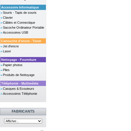
Accessoire Informatique
Souris - Tapis de souris
Clavier
Câbles et Connectique
Sacoche Ordinateur Portable
Accessoires USB
Cartouche d'encre - Toner
Jet d'encre
Laser
Nettoyage - Fourniture
Papier photos
Piles
Produits de Nettoyage
Téléphonie - Multimédia
Casques & Ecouteurs
Accessoires Téléphonie
FABRICANTS