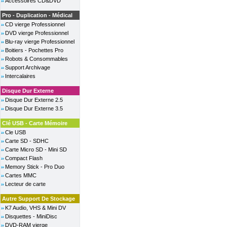
Accessoires CD&DVD
Pro - Duplication - Médical
CD vierge Professionnel
DVD vierge Professionnel
Blu-ray vierge Professionnel
Boitiers - Pochettes Pro
Robots & Consommables
Support Archivage
Intercalaires
Disque Dur Externe
Disque Dur Externe 2.5
Disque Dur Externe 3.5
Clé USB - Carte Mémoire
Cle USB
Carte SD - SDHC
Carte Micro SD - Mini SD
Compact Flash
Memory Stick - Pro Duo
Cartes MMC
Lecteur de carte
Autre Support De Stockage
K7 Audio, VHS & Mini DV
Disquettes - MiniDisc
DVD-RAM vierge