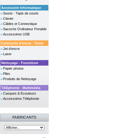
Accessoire Informatique
Souris - Tapis de souris
Clavier
Câbles et Connectique
Sacoche Ordinateur Portable
Accessoires USB
Cartouche d'encre - Toner
Jet d'encre
Laser
Nettoyage - Fourniture
Papier photos
Piles
Produits de Nettoyage
Téléphonie - Multimédia
Casques & Ecouteurs
Accessoires Téléphonie
FABRICANTS