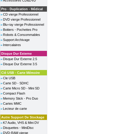
Accessoires CD&DVD
Pro - Duplication - Médical
CD vierge Professionnel
DVD vierge Professionnel
Blu-ray vierge Professionnel
Boitiers - Pochettes Pro
Robots & Consommables
Support Archivage
Intercalaires
Disque Dur Externe
Disque Dur Externe 2.5
Disque Dur Externe 3.5
Clé USB - Carte Mémoire
Cle USB
Carte SD - SDHC
Carte Micro SD - Mini SD
Compact Flash
Memory Stick - Pro Duo
Cartes MMC
Lecteur de carte
Autre Support De Stockage
K7 Audio, VHS & Mini DV
Disquettes - MiniDisc
DVD-RAM vierge