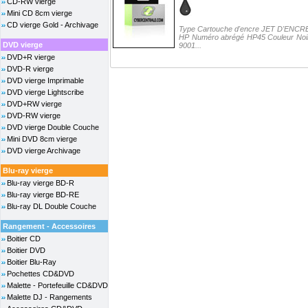
CD-RW vierge
Mini CD 8cm vierge
CD vierge Gold - Archivage
Type Cartouche d'encre JET D'ENCRE 
HP Numéro abrégé HP45 Couleur Noir
DVD vierge
9001...
DVD+R vierge
DVD-R vierge
DVD vierge Imprimable
DVD vierge Lightscribe
DVD+RW vierge
DVD-RW vierge
DVD vierge Double Couche
Mini DVD 8cm vierge
DVD vierge Archivage
Blu-ray vierge
Blu-ray vierge BD-R
Blu-ray vierge BD-RE
Blu-ray DL Double Couche
Rangement - Accessoires
Boitier CD
Boitier DVD
Boitier Blu-Ray
Pochettes CD&DVD
Malette - Portefeuille CD&DVD
Malette DJ - Rangements