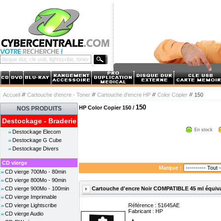
Accueil
Cartouche d'encre - Toner
Cartouche d'encre HP
Color Copier
150
150
HP Color Copier 150 /
NOS PRODUITS
Destockage - Braderie
En stock
Destockage Elecom
Destockage G Cube
Destockage Divers
CD vierge
Marque :
CD vierge 700Mo - 80min
CD vierge 800Mo - 90min
Cartouche d'encre Noir COMPATIBLE 45 ml équiva
CD vierge 900Mo - 100min
CD vierge Imprimable
CD vierge Lightscribe
Référence : 51645AE
Fabricant :
HP
CD vierge Audio