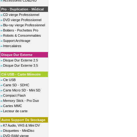
Accessoires CD&DVD
Pro - Duplication - Médical
CD vierge Professionnel
DVD vierge Professionnel
Blu-ray vierge Professionnel
Boitiers - Pochettes Pro
Robots & Consommables
Support Archivage
Intercalaires
Disque Dur Externe
Disque Dur Externe 2.5
Disque Dur Externe 3.5
Clé USB - Carte Mémoire
Cle USB
Carte SD - SDHC
Carte Micro SD - Mini SD
Compact Flash
Memory Stick - Pro Duo
Cartes MMC
Lecteur de carte
Autre Support De Stockage
K7 Audio, VHS & Mini DV
Disquettes - MiniDisc
DVD-RAM vierge