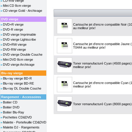
CD-RW vierge
Mini CD 8cm vierge
CD vierge Gold - Archivage
DVD vierge
DVD+R vierge
Cartouche jet d'encre compatible Noir (
au meilleur prix!
DVD-R vierge
DVD vierge Imprimable
DVD vierge Lightscribe
Cartouche jet d'encre compatible Jaune
DVD+RW vierge
T0444 au meilleur prix!
DVD-RW vierge
DVD vierge Double Couche
Mini DVD 8cm vierge
Toner remanufacturé Cyan (4500 pages)
DVD vierge Archivage
meilleur prix!
Blu-ray vierge
Blu-ray vierge BD-R
Cartouche jet d'encre compatible Cyan 
Blu-ray vierge BD-RE
meilleur prix!
Blu-ray DL Double Couche
Rangement - Accessoires
Boitier CD
Toner remanufacturé Cyan (8000 pages) 
Boitier DVD
Boitier Blu-Ray
Pochettes CD&DVD
Malette - Portefeuille CD&DVD
Malette DJ - Rangements