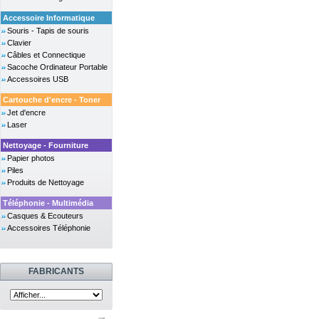
Accessoire Informatique
Souris - Tapis de souris
Clavier
Câbles et Connectique
Sacoche Ordinateur Portable
Accessoires USB
Cartouche d'encre - Toner
Jet d'encre
Laser
Nettoyage - Fourniture
Papier photos
Piles
Produits de Nettoyage
Téléphonie - Multimédia
Casques & Ecouteurs
Accessoires Téléphonie
FABRICANTS