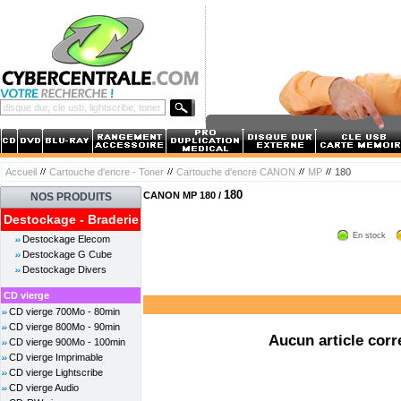
Accueil
Cartouche d'encre - Toner
Cartouche d'encre CANON
MP
180
180
CANON MP 180 /
NOS PRODUITS
Destockage - Braderie
En stock
Destockage Elecom
Destockage G Cube
Destockage Divers
CD vierge
CD vierge 700Mo - 80min
CD vierge 800Mo - 90min
Aucun article corr
CD vierge 900Mo - 100min
CD vierge Imprimable
CD vierge Lightscribe
CD vierge Audio