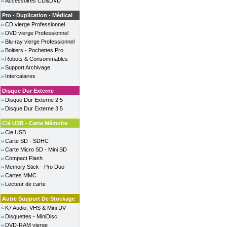
Accessoires CD&DVD
Pro - Duplication - Médical
CD vierge Professionnel
DVD vierge Professionnel
Blu-ray vierge Professionnel
Boitiers - Pochettes Pro
Robots & Consommables
Support Archivage
Intercalaires
Disque Dur Externe
Disque Dur Externe 2.5
Disque Dur Externe 3.5
Clé USB - Carte Mémoire
Cle USB
Carte SD - SDHC
Carte Micro SD - Mini SD
Compact Flash
Memory Stick - Pro Duo
Cartes MMC
Lecteur de carte
Autre Support De Stockage
K7 Audio, VHS & Mini DV
Disquettes - MiniDisc
DVD-RAM vierge