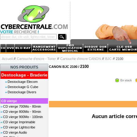
Accueil
Cartouche d'encre - Toner
Cartouche d'encre CANON
BJC
2100
2100
CANON BJC 2100 /
NOS PRODUITS
Destockage - Braderie
En stock
Destockage Elecom
Destockage G Cube
Destockage Divers
CD vierge
CD vierge 700Mo - 80min
CD vierge 800Mo - 90min
Aucun article corr
CD vierge 900Mo - 100min
CD vierge Imprimable
CD vierge Lightscribe
CD vierge Audio