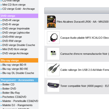
CD-RW vierge
Mini CD 8cm vierge
CD vierge Gold - Archivage
DVD vierge
DVD+R vierge
Piles Alcalines Duracell LR06 - AA - MN1500 
DVD-R vierge
DVD vierge Imprimable
DVD vierge Lightscribe
DVD+RW vierge
Casque Audio pliable MP3 XCALGO Elec
DVD-RW vierge
DVD vierge Double Couche
Mini DVD 8cm vierge
DVD vierge Archivage
Cartouche d'encre remanufacturée Noir (2
Blu-ray vierge
Blu-ray vierge BD-R
Blu-ray vierge BD-RE
Cable rallonge 3m USB 2.0 AA Male-Feme
Blu-ray DL Double Couche
Rangement - Accessoires
Boitier CD
Toner compatible Noir (4000 pages) - ELT
Boitier DVD
Boitier Blu-Ray
Pochettes CD&DVD
Malette - Portefeuille CD&DVD
Malette DJ - Rangements