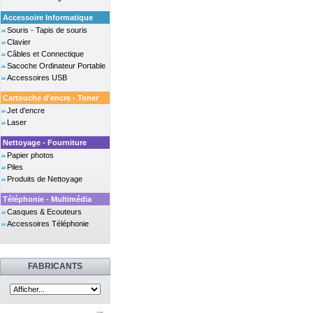
Accessoire Informatique
Souris - Tapis de souris
Clavier
Câbles et Connectique
Sacoche Ordinateur Portable
Accessoires USB
Cartouche d'encre - Toner
Jet d'encre
Laser
Nettoyage - Fourniture
Papier photos
Piles
Produits de Nettoyage
Téléphonie - Multimédia
Casques & Ecouteurs
Accessoires Téléphonie
FABRICANTS