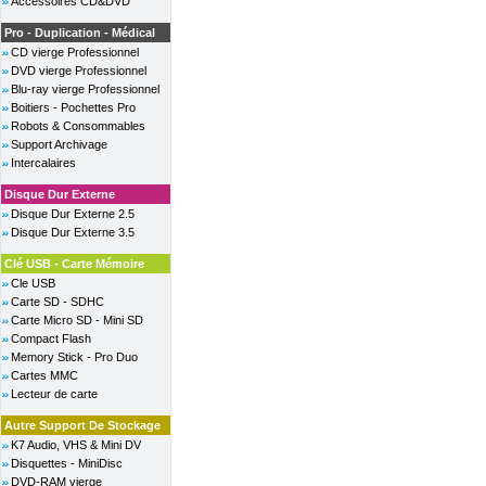
Accessoires CD&DVD
Pro - Duplication - Médical
CD vierge Professionnel
DVD vierge Professionnel
Blu-ray vierge Professionnel
Boitiers - Pochettes Pro
Robots & Consommables
Support Archivage
Intercalaires
Disque Dur Externe
Disque Dur Externe 2.5
Disque Dur Externe 3.5
Clé USB - Carte Mémoire
Cle USB
Carte SD - SDHC
Carte Micro SD - Mini SD
Compact Flash
Memory Stick - Pro Duo
Cartes MMC
Lecteur de carte
Autre Support De Stockage
K7 Audio, VHS & Mini DV
Disquettes - MiniDisc
DVD-RAM vierge