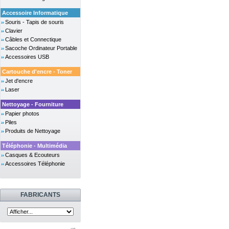
Accessoire Informatique
Souris - Tapis de souris
Clavier
Câbles et Connectique
Sacoche Ordinateur Portable
Accessoires USB
Cartouche d'encre - Toner
Jet d'encre
Laser
Nettoyage - Fourniture
Papier photos
Piles
Produits de Nettoyage
Téléphonie - Multimédia
Casques & Ecouteurs
Accessoires Téléphonie
FABRICANTS