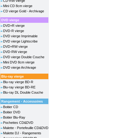
CD-RW vierge
Mini CD 8cm vierge
CD vierge Gold - Archivage
DVD vierge
DVD+R vierge
DVD-R vierge
DVD vierge Imprimable
DVD vierge Lightscribe
DVD+RW vierge
DVD-RW vierge
DVD vierge Double Couche
Mini DVD 8cm vierge
DVD vierge Archivage
Blu-ray vierge
Blu-ray vierge BD-R
Blu-ray vierge BD-RE
Blu-ray DL Double Couche
Rangement - Accessoires
Boitier CD
Boitier DVD
Boitier Blu-Ray
Pochettes CD&DVD
Malette - Portefeuille CD&DVD
Malette DJ - Rangements