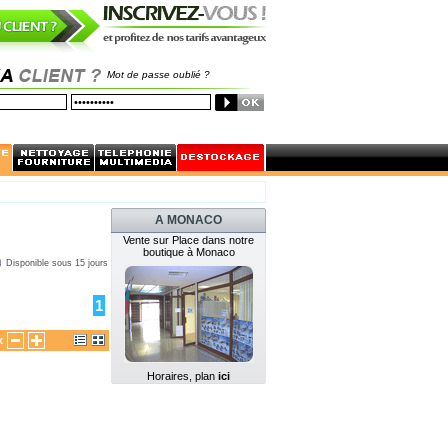
Mot de passe oublié ?
A MONACO
Vente sur Place dans notre
boutique à Monaco
Disponible sous 15 jours
1
x
Horaires, plan
ici