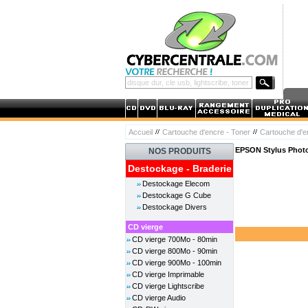
Accueil
Cartouche d'encre - Toner
Cartouche d'
EPSON Stylus Photo
NOS PRODUITS
Destockage - Braderie
Destockage Elecom
Destockage G Cube
Destockage Divers
CD vierge
CD vierge 700Mo - 80min
CD vierge 800Mo - 90min
CD vierge 900Mo - 100min
CD vierge Imprimable
CD vierge Lightscribe
CD vierge Audio