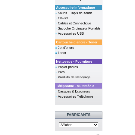
Accessoire Informatique
Souris - Tapis de souris
Clavier
Câbles et Connectique
Sacoche Ordinateur Portable
Accessoires USB
Cartouche d'encre - Toner
Jet d'encre
Laser
Nettoyage - Fourniture
Papier photos
Piles
Produits de Nettoyage
Téléphonie - Multimédia
Casques & Ecouteurs
Accessoires Téléphonie
FABRICANTS