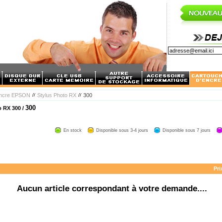
encre EPSON
Stylus Photo RX
300
300
 RX 300 /
En stock
Disponible sous 3-4 jours
Disponible sous 7 jours
Pri
Aucun article correspondant à votre demande....