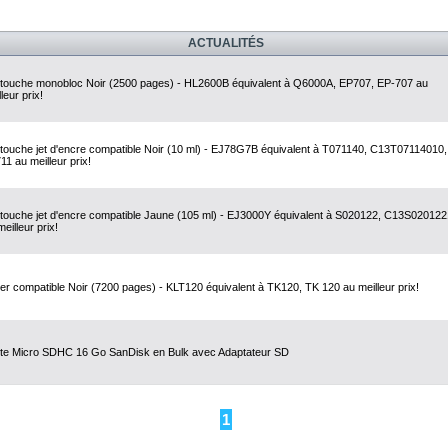
ACTUALITÉS
touche monobloc Noir (2500 pages) - HL2600B équivalent à Q6000A, EP707, EP-707 au
leur prix!
touche jet d'encre compatible Noir (10 ml) - EJ78G7B équivalent à T071140, C13T07114010,
11 au meilleur prix!
touche jet d'encre compatible Jaune (105 ml) - EJ3000Y équivalent à S020122, C13S02012
eilleur prix!
er compatible Noir (7200 pages) - KLT120 équivalent à TK120, TK 120 au meilleur prix!
te Micro SDHC 16 Go SanDisk en Bulk avec Adaptateur SD
1