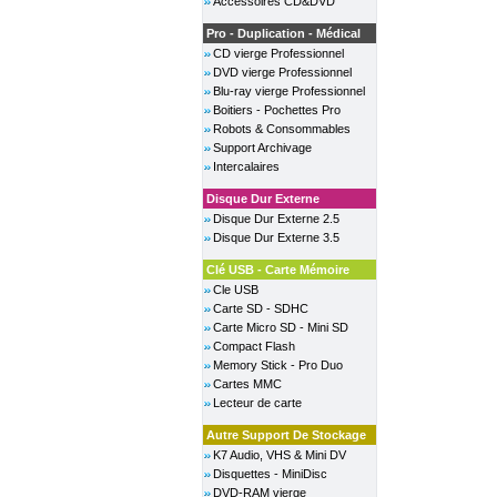
Accessoires CD&DVD
Pro - Duplication - Médical
CD vierge Professionnel
DVD vierge Professionnel
Blu-ray vierge Professionnel
Boitiers - Pochettes Pro
Robots & Consommables
Support Archivage
Intercalaires
Disque Dur Externe
Disque Dur Externe 2.5
Disque Dur Externe 3.5
Clé USB - Carte Mémoire
Cle USB
Carte SD - SDHC
Carte Micro SD - Mini SD
Compact Flash
Memory Stick - Pro Duo
Cartes MMC
Lecteur de carte
Autre Support De Stockage
K7 Audio, VHS & Mini DV
Disquettes - MiniDisc
DVD-RAM vierge