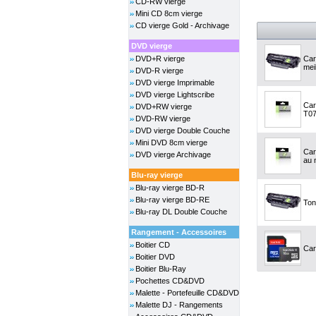
CD-RW vierge
Mini CD 8cm vierge
CD vierge Gold - Archivage
DVD vierge
DVD+R vierge
Car
meil
DVD-R vierge
DVD vierge Imprimable
DVD vierge Lightscribe
Car
DVD+RW vierge
T07
DVD-RW vierge
DVD vierge Double Couche
Mini DVD 8cm vierge
Car
DVD vierge Archivage
au m
Blu-ray vierge
Blu-ray vierge BD-R
Blu-ray vierge BD-RE
Ton
Blu-ray DL Double Couche
Rangement - Accessoires
Boitier CD
Car
Boitier DVD
Boitier Blu-Ray
Pochettes CD&DVD
Malette - Portefeuille CD&DVD
Malette DJ - Rangements