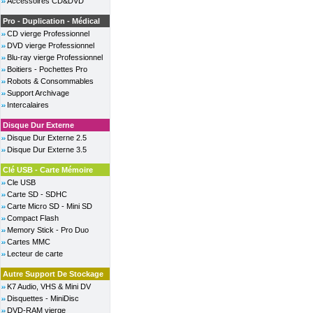
Accessoires CD&DVD
Pro - Duplication - Médical
CD vierge Professionnel
DVD vierge Professionnel
Blu-ray vierge Professionnel
Boitiers - Pochettes Pro
Robots & Consommables
Support Archivage
Intercalaires
Disque Dur Externe
Disque Dur Externe 2.5
Disque Dur Externe 3.5
Clé USB - Carte Mémoire
Cle USB
Carte SD - SDHC
Carte Micro SD - Mini SD
Compact Flash
Memory Stick - Pro Duo
Cartes MMC
Lecteur de carte
Autre Support De Stockage
K7 Audio, VHS & Mini DV
Disquettes - MiniDisc
DVD-RAM vierge