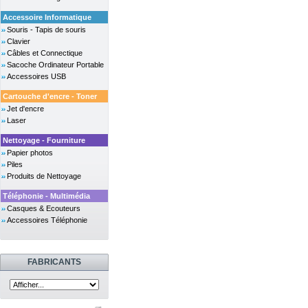
Accessoire Informatique
Souris - Tapis de souris
Clavier
Câbles et Connectique
Sacoche Ordinateur Portable
Accessoires USB
Cartouche d'encre - Toner
Jet d'encre
Laser
Nettoyage - Fourniture
Papier photos
Piles
Produits de Nettoyage
Téléphonie - Multimédia
Casques & Ecouteurs
Accessoires Téléphonie
FABRICANTS