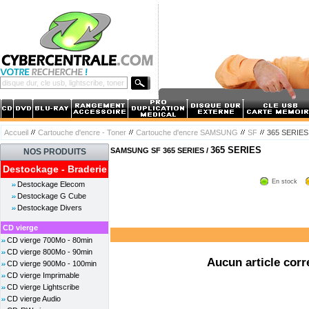
Accueil
Cartouche d'encre - Toner
Cartouche d'encre SAMSUNG
SF
365 SERIES
365 SERIES
SAMSUNG SF 365 SERIES /
NOS PRODUITS
Destockage - Braderie
En stock
Destockage Elecom
Destockage G Cube
Destockage Divers
CD vierge
CD vierge 700Mo - 80min
CD vierge 800Mo - 90min
Aucun article corr
CD vierge 900Mo - 100min
CD vierge Imprimable
CD vierge Lightscribe
CD vierge Audio