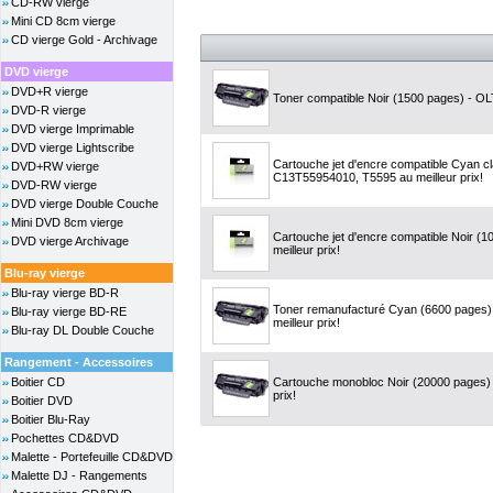
CD-RW vierge
Mini CD 8cm vierge
CD vierge Gold - Archivage
DVD vierge
DVD+R vierge
Toner compatible Noir (1500 pages) - OLT
DVD-R vierge
DVD vierge Imprimable
DVD vierge Lightscribe
Cartouche jet d'encre compatible Cyan c
DVD+RW vierge
C13T55954010, T5595 au meilleur prix!
DVD-RW vierge
DVD vierge Double Couche
Mini DVD 8cm vierge
Cartouche jet d'encre compatible Noir (
DVD vierge Archivage
meilleur prix!
Blu-ray vierge
Blu-ray vierge BD-R
Toner remanufacturé Cyan (6600 pages)
Blu-ray vierge BD-RE
meilleur prix!
Blu-ray DL Double Couche
Rangement - Accessoires
Boitier CD
Cartouche monobloc Noir (20000 pages) 
prix!
Boitier DVD
Boitier Blu-Ray
Pochettes CD&DVD
Malette - Portefeuille CD&DVD
Malette DJ - Rangements