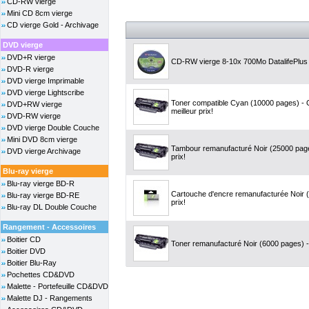
CD-RW vierge
Mini CD 8cm vierge
CD vierge Gold - Archivage
DVD vierge
DVD+R vierge
CD-RW vierge 8-10x 700Mo DatalifePlus 
DVD-R vierge
DVD vierge Imprimable
DVD vierge Lightscribe
Toner compatible Cyan (10000 pages) -
DVD+RW vierge
meilleur prix!
DVD-RW vierge
DVD vierge Double Couche
Mini DVD 8cm vierge
Tambour remanufacturé Noir (25000 page
DVD vierge Archivage
prix!
Blu-ray vierge
Blu-ray vierge BD-R
Cartouche d'encre remanufacturée Noir (
Blu-ray vierge BD-RE
prix!
Blu-ray DL Double Couche
Rangement - Accessoires
Boitier CD
Toner remanufacturé Noir (6000 pages) - 
Boitier DVD
Boitier Blu-Ray
Pochettes CD&DVD
Malette - Portefeuille CD&DVD
Malette DJ - Rangements