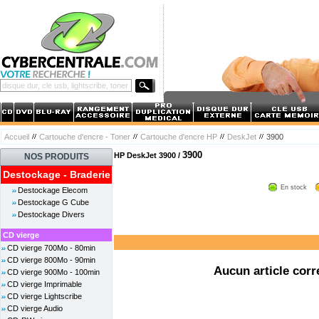
Accueil
Cartouche d'encre - Toner
Cartouche d'encre HP
DeskJet
3900
3900
HP DeskJet 3900 /
NOS PRODUITS
Destockage - Braderie
En stock
Destockage Elecom
Destockage G Cube
Destockage Divers
CD vierge
CD vierge 700Mo - 80min
CD vierge 800Mo - 90min
Aucun article corr
CD vierge 900Mo - 100min
CD vierge Imprimable
CD vierge Lightscribe
CD vierge Audio