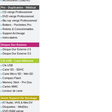
Accessoires CD&DVD
Pro - Duplication - Médical
CD vierge Professionnel
DVD vierge Professionnel
Blu-ray vierge Professionnel
Boitiers - Pochettes Pro
Robots & Consommables
Support Archivage
Intercalaires
Disque Dur Externe
Disque Dur Externe 2.5
Disque Dur Externe 3.5
Clé USB - Carte Mémoire
Cle USB
Carte SD - SDHC
Carte Micro SD - Mini SD
Compact Flash
Memory Stick - Pro Duo
Cartes MMC
Lecteur de carte
Autre Support De Stockage
K7 Audio, VHS & Mini DV
Disquettes - MiniDisc
DVD-RAM vierge