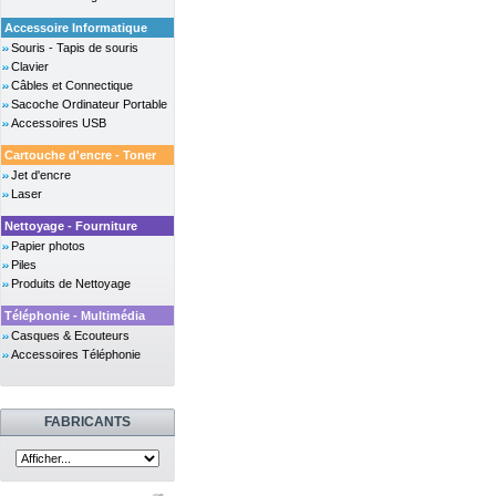
Accessoire Informatique
Souris - Tapis de souris
Clavier
Câbles et Connectique
Sacoche Ordinateur Portable
Accessoires USB
Cartouche d'encre - Toner
Jet d'encre
Laser
Nettoyage - Fourniture
Papier photos
Piles
Produits de Nettoyage
Téléphonie - Multimédia
Casques & Ecouteurs
Accessoires Téléphonie
FABRICANTS