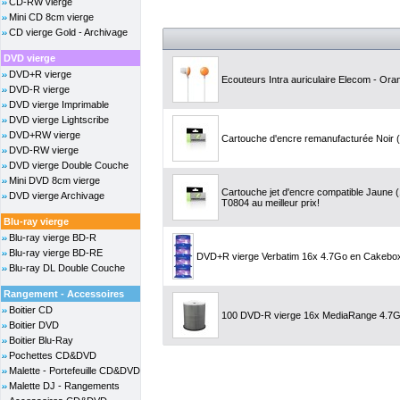
CD-RW vierge
Mini CD 8cm vierge
CD vierge Gold - Archivage
DVD vierge
DVD+R vierge
Ecouteurs Intra auriculaire Elecom - Ora
DVD-R vierge
DVD vierge Imprimable
DVD vierge Lightscribe
DVD+RW vierge
Cartouche d'encre remanufacturée Noir (1
DVD-RW vierge
DVD vierge Double Couche
Mini DVD 8cm vierge
Cartouche jet d'encre compatible Jaune
DVD vierge Archivage
T0804 au meilleur prix!
Blu-ray vierge
Blu-ray vierge BD-R
Blu-ray vierge BD-RE
DVD+R vierge Verbatim 16x 4.7Go en Cakebo
Blu-ray DL Double Couche
Rangement - Accessoires
Boitier CD
100 DVD-R vierge 16x MediaRange 4.7G
Boitier DVD
Boitier Blu-Ray
Pochettes CD&DVD
Malette - Portefeuille CD&DVD
Malette DJ - Rangements