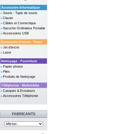
Accessoire Informatique
Souris - Tapis de souris
Clavier
Câbles et Connectique
Sacoche Ordinateur Portable
Accessoires USB
Cartouche d'encre - Toner
Jet d'encre
Laser
Nettoyage - Fourniture
Papier photos
Piles
Produits de Nettoyage
Téléphonie - Multimédia
Casques & Ecouteurs
Accessoires Téléphonie
FABRICANTS