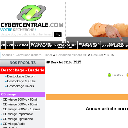
Accueil
Cartouche d'encre - Toner
Cartouche d'encre HP
DeskJet
3915
3915
HP DeskJet 3915 /
NOS PRODUITS
Destockage - Braderie
En stock
Destockage Elecom
Destockage G Cube
Destockage Divers
CD vierge
CD vierge 700Mo - 80min
CD vierge 800Mo - 90min
Aucun article corr
CD vierge 900Mo - 100min
CD vierge Imprimable
CD vierge Lightscribe
CD vierge Audio