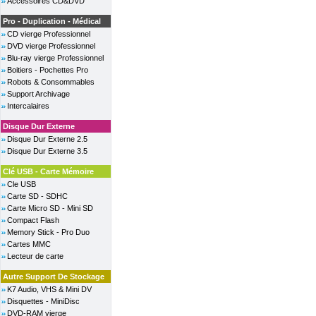
Accessoires CD&DVD
Pro - Duplication - Médical
CD vierge Professionnel
DVD vierge Professionnel
Blu-ray vierge Professionnel
Boitiers - Pochettes Pro
Robots & Consommables
Support Archivage
Intercalaires
Disque Dur Externe
Disque Dur Externe 2.5
Disque Dur Externe 3.5
Clé USB - Carte Mémoire
Cle USB
Carte SD - SDHC
Carte Micro SD - Mini SD
Compact Flash
Memory Stick - Pro Duo
Cartes MMC
Lecteur de carte
Autre Support De Stockage
K7 Audio, VHS & Mini DV
Disquettes - MiniDisc
DVD-RAM vierge