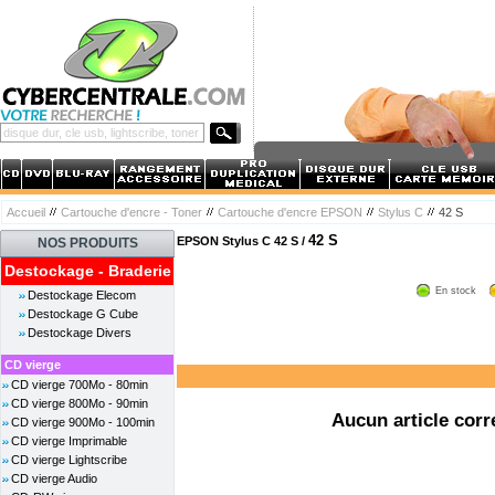
Accueil
Cartouche d'encre - Toner
Cartouche d'encre EPSON
Stylus C
42 S
42 S
EPSON Stylus C 42 S /
NOS PRODUITS
Destockage - Braderie
En stock
Destockage Elecom
Destockage G Cube
Destockage Divers
CD vierge
CD vierge 700Mo - 80min
CD vierge 800Mo - 90min
Aucun article corr
CD vierge 900Mo - 100min
CD vierge Imprimable
CD vierge Lightscribe
CD vierge Audio