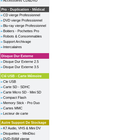
Accessoires CD&DVD
Pro - Duplication - Médical
CD vierge Professionnel
DVD vierge Professionnel
Blu-ray vierge Professionnel
Boitiers - Pochettes Pro
Robots & Consommables
Support Archivage
Intercalaires
Disque Dur Externe
Disque Dur Externe 2.5
Disque Dur Externe 3.5
Clé USB - Carte Mémoire
Cle USB
Carte SD - SDHC
Carte Micro SD - Mini SD
Compact Flash
Memory Stick - Pro Duo
Cartes MMC
Lecteur de carte
Autre Support De Stockage
K7 Audio, VHS & Mini DV
Disquettes - MiniDisc
DVD-RAM vierge