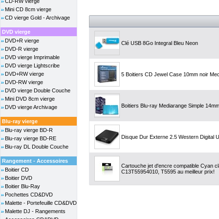
CD-RW vierge
Mini CD 8cm vierge
CD vierge Gold - Archivage
DVD vierge
DVD+R vierge
Clé USB 8Go Integral Bleu Neon
DVD-R vierge
DVD vierge Imprimable
DVD vierge Lightscribe
DVD+RW vierge
5 Boitiers CD Jewel Case 10mm noir Me
DVD-RW vierge
DVD vierge Double Couche
Mini DVD 8cm vierge
Boitiers Blu-ray Mediarange Simple 14mm
DVD vierge Archivage
Blu-ray vierge
Blu-ray vierge BD-R
Disque Dur Externe 2.5 Western Digital 
Blu-ray vierge BD-RE
Blu-ray DL Double Couche
Rangement - Accessoires
Cartouche jet d'encre compatible Cyan c
Boitier CD
C13T55954010, T5595 au meilleur prix!
Boitier DVD
Boitier Blu-Ray
Pochettes CD&DVD
Malette - Portefeuille CD&DVD
Malette DJ - Rangements