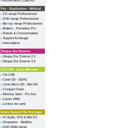
Accessoires CD&DVD
Pro - Duplication - Médical
CD vierge Professionnel
DVD vierge Professionnel
Blu-ray vierge Professionnel
Boitiers - Pochettes Pro
Robots & Consommables
Support Archivage
Intercalaires
Disque Dur Externe
Disque Dur Externe 2.5
Disque Dur Externe 3.5
Clé USB - Carte Mémoire
Cle USB
Carte SD - SDHC
Carte Micro SD - Mini SD
Compact Flash
Memory Stick - Pro Duo
Cartes MMC
Lecteur de carte
Autre Support De Stockage
K7 Audio, VHS & Mini DV
Disquettes - MiniDisc
DVD-RAM vierge