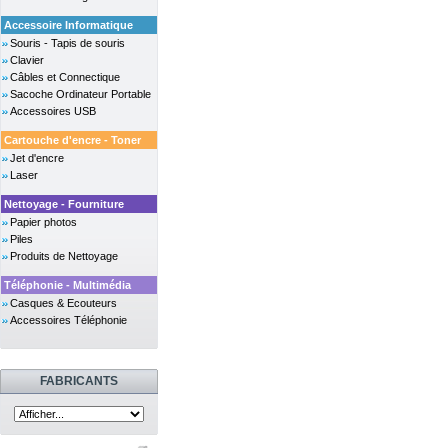
Accessoire Informatique
Souris - Tapis de souris
Clavier
Câbles et Connectique
Sacoche Ordinateur Portable
Accessoires USB
Cartouche d'encre - Toner
Jet d'encre
Laser
Nettoyage - Fourniture
Papier photos
Piles
Produits de Nettoyage
Téléphonie - Multimédia
Casques & Ecouteurs
Accessoires Téléphonie
FABRICANTS