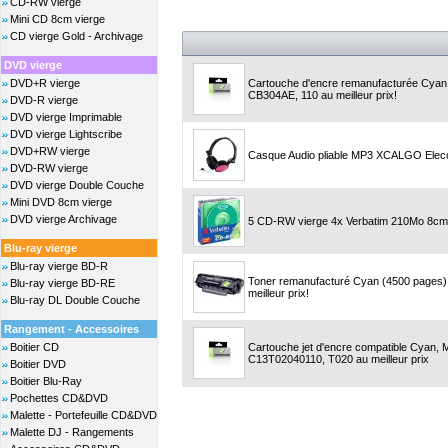
CD-RW vierge
Mini CD 8cm vierge
CD vierge Gold - Archivage
DVD vierge
DVD+R vierge
Cartouche d'encre remanufacturée Cyan,
CB304AE, 110 au meilleur prix!
DVD-R vierge
DVD vierge Imprimable
DVD vierge Lightscribe
DVD+RW vierge
Casque Audio pliable MP3 XCALGO Elec
DVD-RW vierge
DVD vierge Double Couche
Mini DVD 8cm vierge
DVD vierge Archivage
5 CD-RW vierge 4x Verbatim 210Mo 8cm 
Blu-ray vierge
Blu-ray vierge BD-R
Toner remanufacturé Cyan (4500 pages)
Blu-ray vierge BD-RE
meilleur prix!
Blu-ray DL Double Couche
Rangement - Accessoires
Boitier CD
Cartouche jet d'encre compatible Cyan, 
C13T02040110, T020 au meilleur prix
Boitier DVD
Boitier Blu-Ray
Pochettes CD&DVD
Malette - Portefeuille CD&DVD
Malette DJ - Rangements