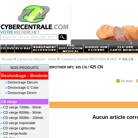
Accueil
Cartouche d'encre - Toner
Cartouche d'encre BROTHER
MFC
425 CN
425 CN
BROTHER MFC 425 CN /
NOS PRODUITS
Destockage - Braderie
En stock
Destockage Elecom
Destockage G Cube
Destockage Divers
CD vierge
CD vierge 700Mo - 80min
CD vierge 800Mo - 90min
Aucun article corr
CD vierge 900Mo - 100min
CD vierge Imprimable
CD vierge Lightscribe
CD vierge Audio