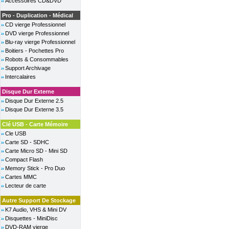
Accessoires CD&DVD
Pro - Duplication - Médical
CD vierge Professionnel
DVD vierge Professionnel
Blu-ray vierge Professionnel
Boitiers - Pochettes Pro
Robots & Consommables
Support Archivage
Intercalaires
Disque Dur Externe
Disque Dur Externe 2.5
Disque Dur Externe 3.5
Clé USB - Carte Mémoire
Cle USB
Carte SD - SDHC
Carte Micro SD - Mini SD
Compact Flash
Memory Stick - Pro Duo
Cartes MMC
Lecteur de carte
Autre Support De Stockage
K7 Audio, VHS & Mini DV
Disquettes - MiniDisc
DVD-RAM vierge