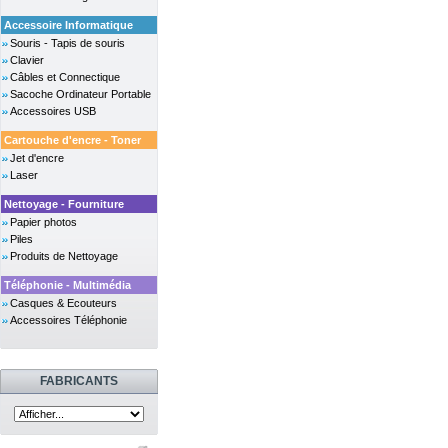
Accessoire Informatique
Souris - Tapis de souris
Clavier
Câbles et Connectique
Sacoche Ordinateur Portable
Accessoires USB
Cartouche d'encre - Toner
Jet d'encre
Laser
Nettoyage - Fourniture
Papier photos
Piles
Produits de Nettoyage
Téléphonie - Multimédia
Casques & Ecouteurs
Accessoires Téléphonie
FABRICANTS