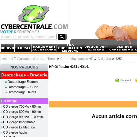
Accueil
Cartouche d'encre - Toner
Cartouche d'encre HP
OfficeJet
4251
4251
HP OfficeJet 4251 /
NOS PRODUITS
Destockage - Braderie
En stock
Destockage Elecom
Destockage G Cube
Destockage Divers
CD vierge
CD vierge 700Mo - 80min
CD vierge 800Mo - 90min
Aucun article corr
CD vierge 900Mo - 100min
CD vierge Imprimable
CD vierge Lightscribe
CD vierge Audio