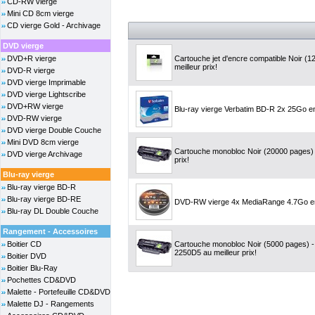
CD-RW vierge
Mini CD 8cm vierge
CD vierge Gold - Archivage
DVD vierge
DVD+R vierge
Cartouche jet d'encre compatible Noir (1
meilleur prix!
DVD-R vierge
DVD vierge Imprimable
DVD vierge Lightscribe
DVD+RW vierge
Blu-ray vierge Verbatim BD-R 2x 25Go e
DVD-RW vierge
DVD vierge Double Couche
Mini DVD 8cm vierge
Cartouche monobloc Noir (20000 pages) 
DVD vierge Archivage
prix!
Blu-ray vierge
Blu-ray vierge BD-R
Blu-ray vierge BD-RE
DVD-RW vierge 4x MediaRange 4.7Go en
Blu-ray DL Double Couche
Rangement - Accessoires
Boitier CD
Cartouche monobloc Noir (5000 pages) 
2250D5 au meilleur prix!
Boitier DVD
Boitier Blu-Ray
Pochettes CD&DVD
Malette - Portefeuille CD&DVD
Malette DJ - Rangements