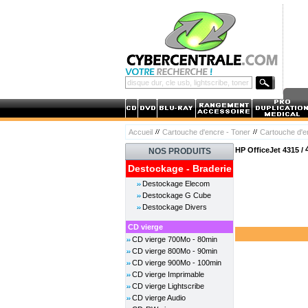
Accueil
Cartouche d'encre - Toner
Cartouche d'
HP OfficeJet 4315 /
NOS PRODUITS
Destockage - Braderie
Destockage Elecom
Destockage G Cube
Destockage Divers
CD vierge
CD vierge 700Mo - 80min
CD vierge 800Mo - 90min
CD vierge 900Mo - 100min
CD vierge Imprimable
CD vierge Lightscribe
CD vierge Audio