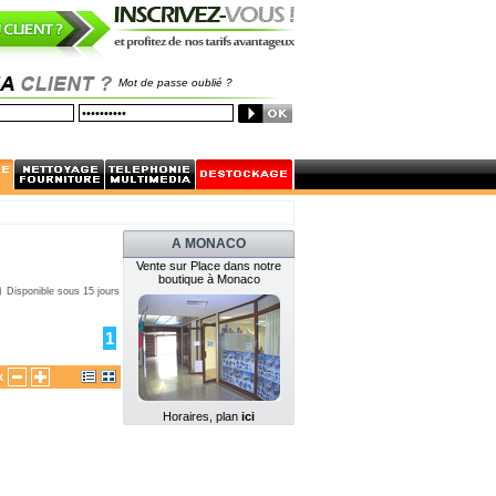
Mot de passe oublié ?
A MONACO
Vente sur Place dans notre
boutique à Monaco
Disponible sous 15 jours
1
x
Horaires, plan
ici