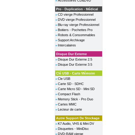
Accessoires CD&DVD
Pro - Duplication - Médical
CD vierge Professionnel
DVD vierge Professionnel
Blu-ray vierge Professionnel
Boitiers - Pochettes Pro
Robots & Consommables
Support Archivage
Intercalaires
Disque Dur Externe
Disque Dur Externe 2.5
Disque Dur Externe 3.5
Clé USB - Carte Mémoire
Cle USB
Carte SD - SDHC
Carte Micro SD - Mini SD
Compact Flash
Memory Stick - Pro Duo
Cartes MMC
Lecteur de carte
Autre Support De Stockage
K7 Audio, VHS & Mini DV
Disquettes - MiniDisc
DVD-RAM vierge