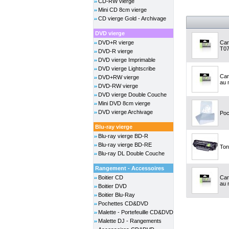
CD-RW vierge
Mini CD 8cm vierge
CD vierge Gold - Archivage
DVD vierge
DVD+R vierge
Car
T07
DVD-R vierge
DVD vierge Imprimable
DVD vierge Lightscribe
Car
DVD+RW vierge
au m
DVD-RW vierge
DVD vierge Double Couche
Mini DVD 8cm vierge
DVD vierge Archivage
Poc
Blu-ray vierge
Blu-ray vierge BD-R
Blu-ray vierge BD-RE
Ton
Blu-ray DL Double Couche
Rangement - Accessoires
Boitier CD
Car
au m
Boitier DVD
Boitier Blu-Ray
Pochettes CD&DVD
Malette - Portefeuille CD&DVD
Malette DJ - Rangements