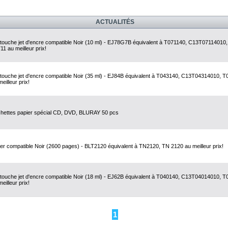
ACTUALITÉS
touche jet d'encre compatible Noir (10 ml) - EJ78G7B équivalent à T071140, C13T07114010,
11 au meilleur prix!
touche jet d'encre compatible Noir (35 ml) - EJ84B équivalent à T043140, C13T04314010, T
eilleur prix!
hettes papier spécial CD, DVD, BLURAY 50 pcs
er compatible Noir (2600 pages) - BLT2120 équivalent à TN2120, TN 2120 au meilleur prix!
touche jet d'encre compatible Noir (18 ml) - EJ62B équivalent à T040140, C13T04014010, T
eilleur prix!
1