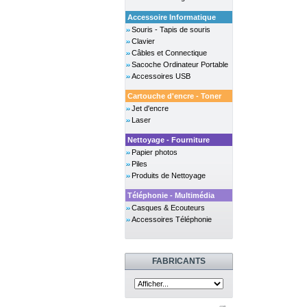
Accessoire Informatique
Souris - Tapis de souris
Clavier
Câbles et Connectique
Sacoche Ordinateur Portable
Accessoires USB
Cartouche d'encre - Toner
Jet d'encre
Laser
Nettoyage - Fourniture
Papier photos
Piles
Produits de Nettoyage
Téléphonie - Multimédia
Casques & Ecouteurs
Accessoires Téléphonie
FABRICANTS