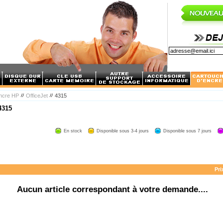
encre HP
OfficeJet
4315
4315
En stock
Disponible sous 3-4 jours
Disponible sous 7 jours
Pri
Aucun article correspondant à votre demande....