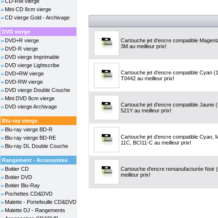
CD-RW vierge
Mini CD 8cm vierge
CD vierge Gold - Archivage
DVD vierge
DVD+R vierge
Cartouche jet d'encre compatible Magen
3M au meilleur prix!
DVD-R vierge
DVD vierge Imprimable
DVD vierge Lightscribe
Cartouche jet d'encre compatible Cyan 
DVD+RW vierge
T0442 au meilleur prix!
DVD-RW vierge
DVD vierge Double Couche
Mini DVD 8cm vierge
Cartouche jet d'encre compatible Jaune (
DVD vierge Archivage
521Y au meilleur prix!
Blu-ray vierge
Blu-ray vierge BD-R
Cartouche jet d'encre compatible Cyan, 
Blu-ray vierge BD-RE
11C, BCI11-C au meilleur prix!
Blu-ray DL Double Couche
Rangement - Accessoires
Boitier CD
Cartouche d'encre remanufacturée Noir 
meilleur prix!
Boitier DVD
Boitier Blu-Ray
Pochettes CD&DVD
Malette - Portefeuille CD&DVD
Malette DJ - Rangements