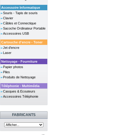
Accessoire Informatique
Souris - Tapis de souris
Clavier
Câbles et Connectique
Sacoche Ordinateur Portable
Accessoires USB
Cartouche d'encre - Toner
Jet d'encre
Laser
Nettoyage - Fourniture
Papier photos
Piles
Produits de Nettoyage
Téléphonie - Multimédia
Casques & Ecouteurs
Accessoires Téléphonie
FABRICANTS