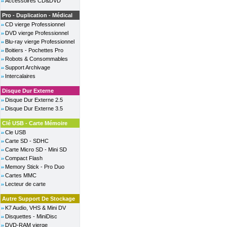
Accessoires CD&DVD
Pro - Duplication - Médical
CD vierge Professionnel
DVD vierge Professionnel
Blu-ray vierge Professionnel
Boitiers - Pochettes Pro
Robots & Consommables
Support Archivage
Intercalaires
Disque Dur Externe
Disque Dur Externe 2.5
Disque Dur Externe 3.5
Clé USB - Carte Mémoire
Cle USB
Carte SD - SDHC
Carte Micro SD - Mini SD
Compact Flash
Memory Stick - Pro Duo
Cartes MMC
Lecteur de carte
Autre Support De Stockage
K7 Audio, VHS & Mini DV
Disquettes - MiniDisc
DVD-RAM vierge