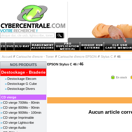
Accueil
Cartouche d'encre - Toner
Cartouche d'encre EPSON
Stylus C
46
46
EPSON Stylus C 46 /
NOS PRODUITS
Destockage - Braderie
En stock
Destockage Elecom
Destockage G Cube
Destockage Divers
CD vierge
CD vierge 700Mo - 80min
CD vierge 800Mo - 90min
Aucun article corr
CD vierge 900Mo - 100min
CD vierge Imprimable
CD vierge Lightscribe
CD vierge Audio