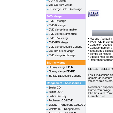
CD-RW vierge
Mini CD 8cm vierge
CD vierge Gold - Archivage
DVD vierge
DVD+R vierge
DVD-R vierge
DVD vierge Imprimable
DVD vierge Lightscribe
DVD+RW vierge
• Marque : Verbatim
• Type : CD-R vierge
DVD-RW vierge
• Capacité : 700 Mo
DVD vierge Double Couche
• Conditionnement :
• Emballage : Spindl
Mini DVD 8cm vierge
• Temps en minute :
DVD vierge Archivage
• Vitesse max de gr
• Référence fabrican
Blu-ray vierge
Blu-ray vierge BD-R
LE BEST SELLER
Blu-ray vierge BD-RE
Les « indications d
Blu-ray DL Double Couche
gamme de lecteurs. 
vitesses très divers
Rangement - Accessoires
Résistance supérie
Boitier CD
Durée d'archivage : 
Boitier DVD
Plus bas taux d'er
Boitier Blu-Ray
Garantie à vie.
Pochettes CD&DVD
Malette - Portefeuille CD&DVD
Malette DJ - Rangements