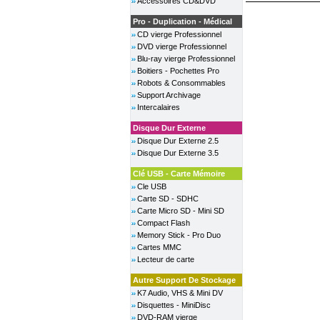
Accessoires CD&DVD
Pro - Duplication - Médical
CD vierge Professionnel
DVD vierge Professionnel
Blu-ray vierge Professionnel
Boitiers - Pochettes Pro
Robots & Consommables
Support Archivage
Intercalaires
Disque Dur Externe
Disque Dur Externe 2.5
Disque Dur Externe 3.5
Clé USB - Carte Mémoire
Cle USB
Carte SD - SDHC
Carte Micro SD - Mini SD
Compact Flash
Memory Stick - Pro Duo
Cartes MMC
Lecteur de carte
Autre Support De Stockage
K7 Audio, VHS & Mini DV
Disquettes - MiniDisc
DVD-RAM vierge