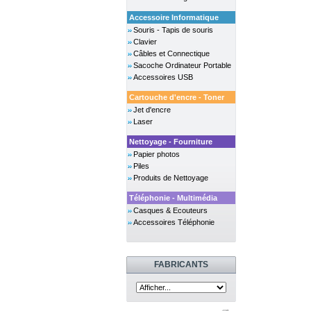
Accessoire Informatique
Souris - Tapis de souris
Clavier
Câbles et Connectique
Sacoche Ordinateur Portable
Accessoires USB
Cartouche d'encre - Toner
Jet d'encre
Laser
Nettoyage - Fourniture
Papier photos
Piles
Produits de Nettoyage
Téléphonie - Multimédia
Casques & Ecouteurs
Accessoires Téléphonie
FABRICANTS