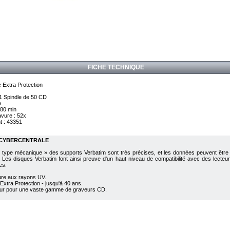
FICHE TECHNIQUE
 Extra Protection
 1 Spindle de 50 CD
e
 80 min
avure : 52x
t : 43351
 CYBERCENTRALE
e type mécanique » des supports Verbatim sont très précises, et les données peuvent être
Les disques Verbatim font ainsi preuve d'un haut niveau de compatibilité avec des lecteur
es.
ure aux rayons UV.
Extra Protection - jusqu'à 40 ans.
reur pour une vaste gamme de graveurs CD.