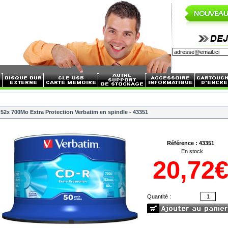
 52x 700Mo Extra Protection Verbatim en spindle - 43351
Référence : 43351
En stock
20,72
Quantité :