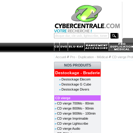
Accueil
Pro - Duplication - Médical
CD vierge Pro
NOS PRODUITS
Destockage - Braderie
Destockage Elecom
Destockage G Cube
Destockage Divers
CD vierge
CD vierge 700Mo - 80min
CD vierge 800Mo - 90min
CD vierge 900Mo - 100min
CD vierge Imprimable
CD vierge Lightscribe
CD vierge Audio