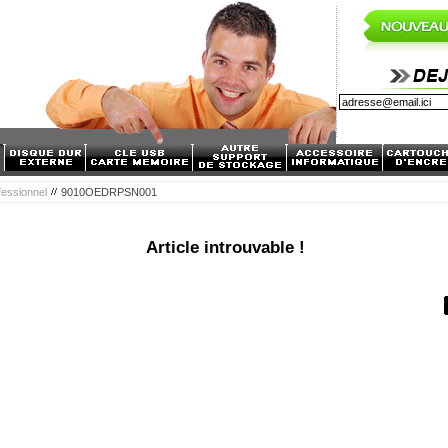
fessionnel
9010OEDRPSN001
Article introuvable !