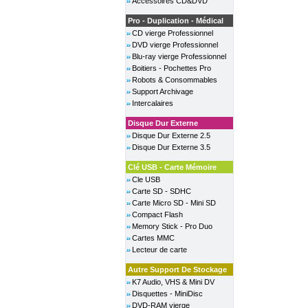
Accessoires CD&DVD
Pro - Duplication - Médical
CD vierge Professionnel
DVD vierge Professionnel
Blu-ray vierge Professionnel
Boitiers - Pochettes Pro
Robots & Consommables
Support Archivage
Intercalaires
Disque Dur Externe
Disque Dur Externe 2.5
Disque Dur Externe 3.5
Clé USB - Carte Mémoire
Cle USB
Carte SD - SDHC
Carte Micro SD - Mini SD
Compact Flash
Memory Stick - Pro Duo
Cartes MMC
Lecteur de carte
Autre Support De Stockage
K7 Audio, VHS & Mini DV
Disquettes - MiniDisc
DVD-RAM vierge