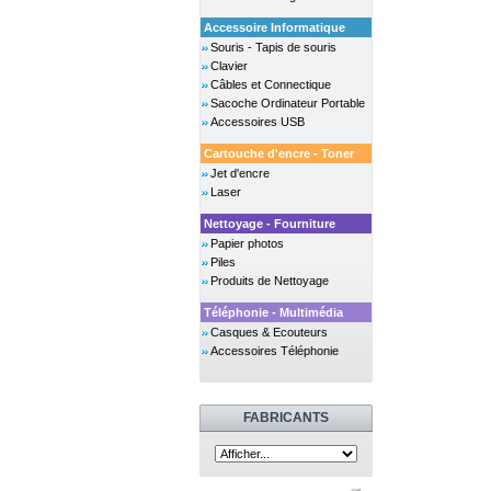
Accessoire Informatique
Souris - Tapis de souris
Clavier
Câbles et Connectique
Sacoche Ordinateur Portable
Accessoires USB
Cartouche d'encre - Toner
Jet d'encre
Laser
Nettoyage - Fourniture
Papier photos
Piles
Produits de Nettoyage
Téléphonie - Multimédia
Casques & Ecouteurs
Accessoires Téléphonie
FABRICANTS