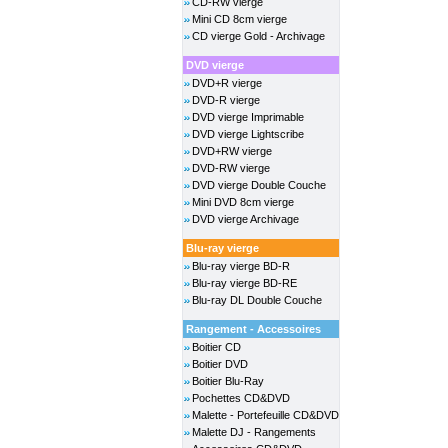
CD-RW vierge
Mini CD 8cm vierge
CD vierge Gold - Archivage
DVD vierge
DVD+R vierge
DVD-R vierge
DVD vierge Imprimable
DVD vierge Lightscribe
DVD+RW vierge
DVD-RW vierge
DVD vierge Double Couche
Mini DVD 8cm vierge
DVD vierge Archivage
Blu-ray vierge
Blu-ray vierge BD-R
Blu-ray vierge BD-RE
Blu-ray DL Double Couche
Rangement - Accessoires
Boitier CD
Boitier DVD
Boitier Blu-Ray
Pochettes CD&DVD
Malette - Portefeuille CD&DVD
Malette DJ - Rangements