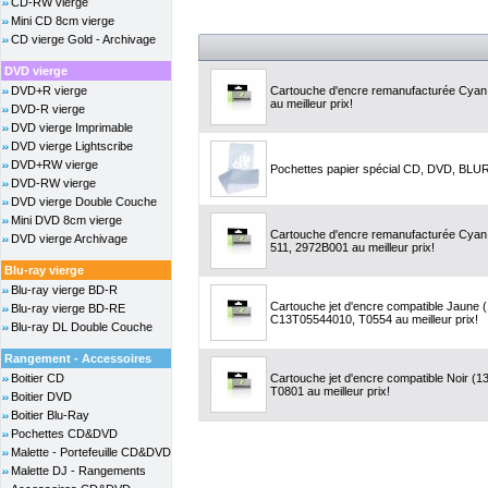
CD-RW vierge
Mini CD 8cm vierge
CD vierge Gold - Archivage
DVD vierge
DVD+R vierge
Cartouche d'encre remanufacturée Cyan,
au meilleur prix!
DVD-R vierge
DVD vierge Imprimable
DVD vierge Lightscribe
DVD+RW vierge
Pochettes papier spécial CD, DVD, BLU
DVD-RW vierge
DVD vierge Double Couche
Mini DVD 8cm vierge
Cartouche d'encre remanufacturée Cyan,
DVD vierge Archivage
511, 2972B001 au meilleur prix!
Blu-ray vierge
Blu-ray vierge BD-R
Cartouche jet d'encre compatible Jaune 
Blu-ray vierge BD-RE
C13T05544010, T0554 au meilleur prix!
Blu-ray DL Double Couche
Rangement - Accessoires
Boitier CD
Cartouche jet d'encre compatible Noir (
T0801 au meilleur prix!
Boitier DVD
Boitier Blu-Ray
Pochettes CD&DVD
Malette - Portefeuille CD&DVD
Malette DJ - Rangements