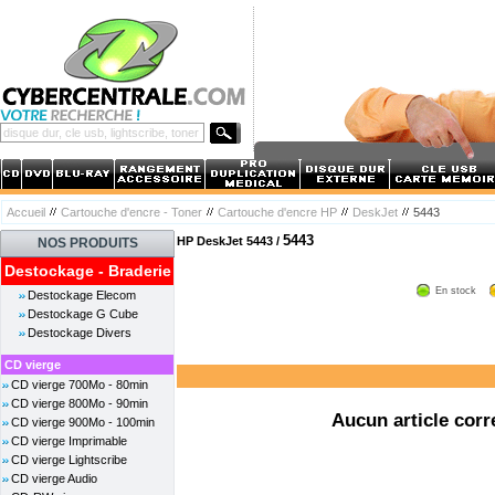
Accueil
Cartouche d'encre - Toner
Cartouche d'encre HP
DeskJet
5443
5443
HP DeskJet 5443 /
NOS PRODUITS
Destockage - Braderie
En stock
Destockage Elecom
Destockage G Cube
Destockage Divers
CD vierge
CD vierge 700Mo - 80min
CD vierge 800Mo - 90min
Aucun article corr
CD vierge 900Mo - 100min
CD vierge Imprimable
CD vierge Lightscribe
CD vierge Audio