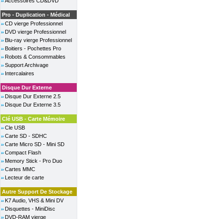
Accessoires CD&DVD
Pro - Duplication - Médical
CD vierge Professionnel
DVD vierge Professionnel
Blu-ray vierge Professionnel
Boitiers - Pochettes Pro
Robots & Consommables
Support Archivage
Intercalaires
Disque Dur Externe
Disque Dur Externe 2.5
Disque Dur Externe 3.5
Clé USB - Carte Mémoire
Cle USB
Carte SD - SDHC
Carte Micro SD - Mini SD
Compact Flash
Memory Stick - Pro Duo
Cartes MMC
Lecteur de carte
Autre Support De Stockage
K7 Audio, VHS & Mini DV
Disquettes - MiniDisc
DVD-RAM vierge