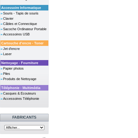
Accessoire Informatique
Souris - Tapis de souris
Clavier
Câbles et Connectique
Sacoche Ordinateur Portable
Accessoires USB
Cartouche d'encre - Toner
Jet d'encre
Laser
Nettoyage - Fourniture
Papier photos
Piles
Produits de Nettoyage
Téléphonie - Multimédia
Casques & Ecouteurs
Accessoires Téléphonie
FABRICANTS