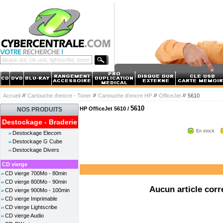
Accueil
Cartouche d'encre - Toner
Cartouche d'encre HP
OfficeJet
5610
5610
HP OfficeJet 5610 /
NOS PRODUITS
Destockage - Braderie
En stock
Destockage Elecom
Destockage G Cube
Destockage Divers
CD vierge
CD vierge 700Mo - 80min
CD vierge 800Mo - 90min
Aucun article corr
CD vierge 900Mo - 100min
CD vierge Imprimable
CD vierge Lightscribe
CD vierge Audio