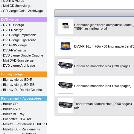
CD-RW vierge
Mini CD 8cm vierge
CD vierge Gold - Archivage
DVD vierge
DVD+R vierge
Cartouche jet d'encre compatible Jaune
T5594 au meilleur prix!
DVD-R vierge
DVD vierge Imprimable
DVD vierge Lightscribe
DVD+RW vierge
DVD-R 16x 4.7Go x50 Imprimable Jet d'E
DVD-RW vierge
DVD vierge Double Couche
Mini DVD 8cm vierge
DVD vierge Archivage
Cartouche monobloc Noir (2300 pages) - 
Blu-ray vierge
Blu-ray vierge BD-R
Blu-ray vierge BD-RE
Cartouche monobloc Noir (2500 pages) - 
Blu-ray DL Double Couche
Rangement - Accessoires
Boitier CD
Toner remanufacturé Noir (2000 pages) 
prix!
Boitier DVD
Boitier Blu-Ray
Pochettes CD&DVD
Malette - Portefeuille CD&DVD
Malette DJ - Rangements