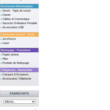
Accessoire Informatique
Souris - Tapis de souris
Clavier
Câbles et Connectique
Sacoche Ordinateur Portable
Accessoires USB
Cartouche d'encre - Toner
Jet d'encre
Laser
Nettoyage - Fourniture
Papier photos
Piles
Produits de Nettoyage
Téléphonie - Multimédia
Casques & Ecouteurs
Accessoires Téléphonie
FABRICANTS