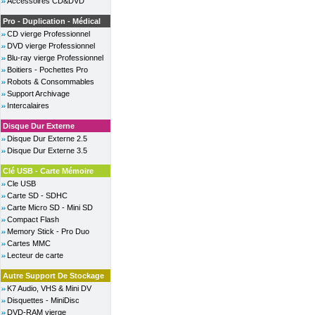
Accessoires CD&DVD
Pro - Duplication - Médical
CD vierge Professionnel
DVD vierge Professionnel
Blu-ray vierge Professionnel
Boitiers - Pochettes Pro
Robots & Consommables
Support Archivage
Intercalaires
Disque Dur Externe
Disque Dur Externe 2.5
Disque Dur Externe 3.5
Clé USB - Carte Mémoire
Cle USB
Carte SD - SDHC
Carte Micro SD - Mini SD
Compact Flash
Memory Stick - Pro Duo
Cartes MMC
Lecteur de carte
Autre Support De Stockage
K7 Audio, VHS & Mini DV
Disquettes - MiniDisc
DVD-RAM vierge