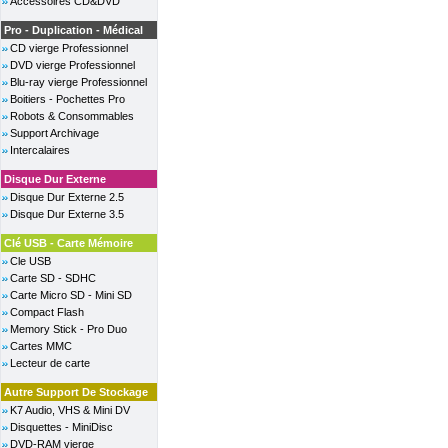
Accessoires CD&DVD
Pro - Duplication - Médical
CD vierge Professionnel
DVD vierge Professionnel
Blu-ray vierge Professionnel
Boitiers - Pochettes Pro
Robots & Consommables
Support Archivage
Intercalaires
Disque Dur Externe
Disque Dur Externe 2.5
Disque Dur Externe 3.5
Clé USB - Carte Mémoire
Cle USB
Carte SD - SDHC
Carte Micro SD - Mini SD
Compact Flash
Memory Stick - Pro Duo
Cartes MMC
Lecteur de carte
Autre Support De Stockage
K7 Audio, VHS & Mini DV
Disquettes - MiniDisc
DVD-RAM vierge