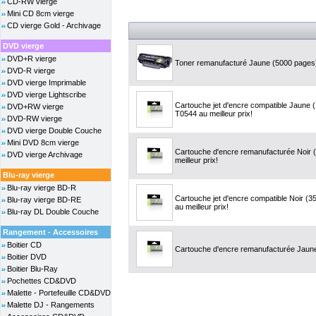
CD-RW vierge
Mini CD 8cm vierge
CD vierge Gold - Archivage
DVD vierge
DVD+R vierge
Toner remanufacturé Jaune (5000 pages)
DVD-R vierge
DVD vierge Imprimable
DVD vierge Lightscribe
Cartouche jet d'encre compatible Jaune
DVD+RW vierge
T0544 au meilleur prix!
DVD-RW vierge
DVD vierge Double Couche
Mini DVD 8cm vierge
Cartouche d'encre remanufacturée Noir 
DVD vierge Archivage
meilleur prix!
Blu-ray vierge
Blu-ray vierge BD-R
Cartouche jet d'encre compatible Noir (
Blu-ray vierge BD-RE
au meilleur prix!
Blu-ray DL Double Couche
Rangement - Accessoires
Boitier CD
Cartouche d'encre remanufacturée Jaune 
Boitier DVD
Boitier Blu-Ray
Pochettes CD&DVD
Malette - Portefeuille CD&DVD
Malette DJ - Rangements