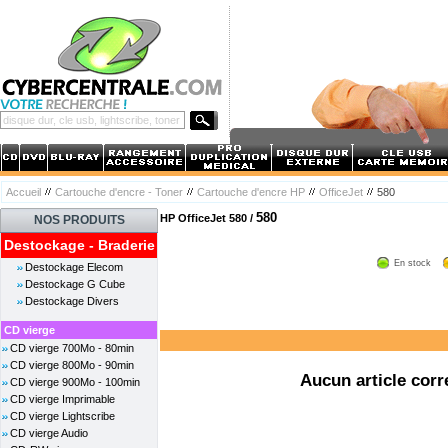
Accueil
Cartouche d'encre - Toner
Cartouche d'encre HP
OfficeJet
580
580
HP OfficeJet 580 /
NOS PRODUITS
Destockage - Braderie
En stock
Destockage Elecom
Destockage G Cube
Destockage Divers
CD vierge
CD vierge 700Mo - 80min
CD vierge 800Mo - 90min
Aucun article corr
CD vierge 900Mo - 100min
CD vierge Imprimable
CD vierge Lightscribe
CD vierge Audio