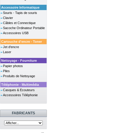
Accessoire Informatique
Souris - Tapis de souris
Clavier
Câbles et Connectique
Sacoche Ordinateur Portable
Accessoires USB
Cartouche d'encre - Toner
Jet d'encre
Laser
Nettoyage - Fourniture
Papier photos
Piles
Produits de Nettoyage
Téléphonie - Multimédia
Casques & Ecouteurs
Accessoires Téléphonie
FABRICANTS