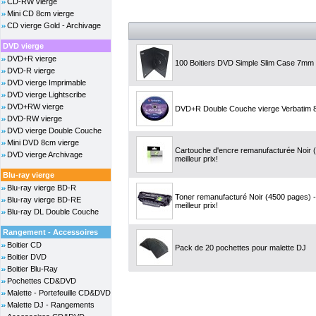
CD-RW vierge
Mini CD 8cm vierge
CD vierge Gold - Archivage
DVD vierge
DVD+R vierge
100 Boitiers DVD Simple Slim Case 7mm
DVD-R vierge
DVD vierge Imprimable
DVD vierge Lightscribe
DVD+RW vierge
DVD+R Double Couche vierge Verbatim 
DVD-RW vierge
DVD vierge Double Couche
Mini DVD 8cm vierge
Cartouche d'encre remanufacturée Noir 
DVD vierge Archivage
meilleur prix!
Blu-ray vierge
Blu-ray vierge BD-R
Toner remanufacturé Noir (4500 pages) 
Blu-ray vierge BD-RE
meilleur prix!
Blu-ray DL Double Couche
Rangement - Accessoires
Boitier CD
Pack de 20 pochettes pour malette DJ
Boitier DVD
Boitier Blu-Ray
Pochettes CD&DVD
Malette - Portefeuille CD&DVD
Malette DJ - Rangements