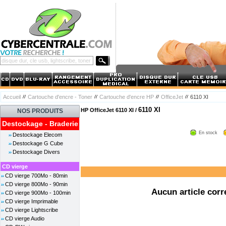
Accueil
Cartouche d'encre - Toner
Cartouche d'encre HP
OfficeJet
6110 XI
6110 XI
HP OfficeJet 6110 XI /
NOS PRODUITS
Destockage - Braderie
En stock
Destockage Elecom
Destockage G Cube
Destockage Divers
CD vierge
CD vierge 700Mo - 80min
CD vierge 800Mo - 90min
Aucun article corr
CD vierge 900Mo - 100min
CD vierge Imprimable
CD vierge Lightscribe
CD vierge Audio