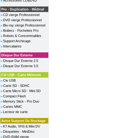
Accessoires CD&DVD
Pro - Duplication - Médical
CD vierge Professionnel
DVD vierge Professionnel
Blu-ray vierge Professionnel
Boitiers - Pochettes Pro
Robots & Consommables
Support Archivage
Intercalaires
Disque Dur Externe
Disque Dur Externe 2.5
Disque Dur Externe 3.5
Clé USB - Carte Mémoire
Cle USB
Carte SD - SDHC
Carte Micro SD - Mini SD
Compact Flash
Memory Stick - Pro Duo
Cartes MMC
Lecteur de carte
Autre Support De Stockage
K7 Audio, VHS & Mini DV
Disquettes - MiniDisc
DVD-RAM vierge