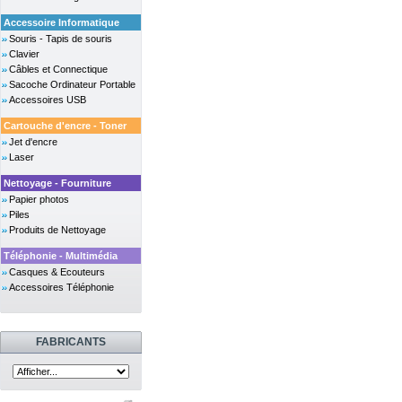
Accessoire Informatique
Souris - Tapis de souris
Clavier
Câbles et Connectique
Sacoche Ordinateur Portable
Accessoires USB
Cartouche d'encre - Toner
Jet d'encre
Laser
Nettoyage - Fourniture
Papier photos
Piles
Produits de Nettoyage
Téléphonie - Multimédia
Casques & Ecouteurs
Accessoires Téléphonie
FABRICANTS