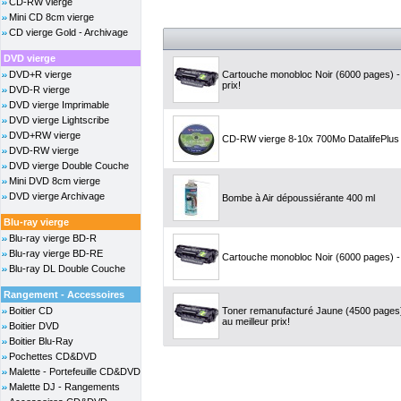
CD-RW vierge
Mini CD 8cm vierge
CD vierge Gold - Archivage
DVD vierge
DVD+R vierge
Cartouche monobloc Noir (6000 pages) -
prix!
DVD-R vierge
DVD vierge Imprimable
DVD vierge Lightscribe
DVD+RW vierge
CD-RW vierge 8-10x 700Mo DatalifePlus 
DVD-RW vierge
DVD vierge Double Couche
Mini DVD 8cm vierge
DVD vierge Archivage
Bombe à Air dépoussiérante 400 ml
Blu-ray vierge
Blu-ray vierge BD-R
Blu-ray vierge BD-RE
Cartouche monobloc Noir (6000 pages) - 
Blu-ray DL Double Couche
Rangement - Accessoires
Boitier CD
Toner remanufacturé Jaune (4500 pages
au meilleur prix!
Boitier DVD
Boitier Blu-Ray
Pochettes CD&DVD
Malette - Portefeuille CD&DVD
Malette DJ - Rangements