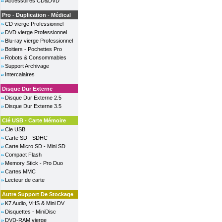
Accessoires CD&DVD
Pro - Duplication - Médical
CD vierge Professionnel
DVD vierge Professionnel
Blu-ray vierge Professionnel
Boitiers - Pochettes Pro
Robots & Consommables
Support Archivage
Intercalaires
Disque Dur Externe
Disque Dur Externe 2.5
Disque Dur Externe 3.5
Clé USB - Carte Mémoire
Cle USB
Carte SD - SDHC
Carte Micro SD - Mini SD
Compact Flash
Memory Stick - Pro Duo
Cartes MMC
Lecteur de carte
Autre Support De Stockage
K7 Audio, VHS & Mini DV
Disquettes - MiniDisc
DVD-RAM vierge