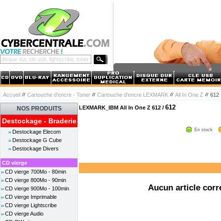
Accueil
Cartouche d'encre - Toner
Cartouche d'encre LEXMARK
All In One Z
612
612
LEXMARK_IBM All In One Z 612 /
NOS PRODUITS
Destockage - Braderie
En stock
Destockage Elecom
Destockage G Cube
Destockage Divers
CD vierge
CD vierge 700Mo - 80min
CD vierge 800Mo - 90min
Aucun article corr
CD vierge 900Mo - 100min
CD vierge Imprimable
CD vierge Lightscribe
CD vierge Audio