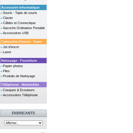
Accessoire Informatique
Souris - Tapis de souris
Clavier
Câbles et Connectique
Sacoche Ordinateur Portable
Accessoires USB
Cartouche d'encre - Toner
Jet d'encre
Laser
Nettoyage - Fourniture
Papier photos
Piles
Produits de Nettoyage
Téléphonie - Multimédia
Casques & Ecouteurs
Accessoires Téléphonie
FABRICANTS