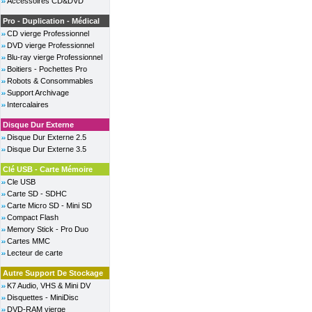
Accessoires CD&DVD
Pro - Duplication - Médical
CD vierge Professionnel
DVD vierge Professionnel
Blu-ray vierge Professionnel
Boitiers - Pochettes Pro
Robots & Consommables
Support Archivage
Intercalaires
Disque Dur Externe
Disque Dur Externe 2.5
Disque Dur Externe 3.5
Clé USB - Carte Mémoire
Cle USB
Carte SD - SDHC
Carte Micro SD - Mini SD
Compact Flash
Memory Stick - Pro Duo
Cartes MMC
Lecteur de carte
Autre Support De Stockage
K7 Audio, VHS & Mini DV
Disquettes - MiniDisc
DVD-RAM vierge