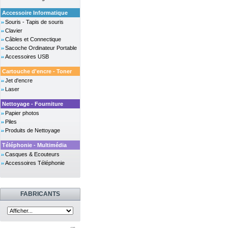
Accessoire Informatique
Souris - Tapis de souris
Clavier
Câbles et Connectique
Sacoche Ordinateur Portable
Accessoires USB
Cartouche d'encre - Toner
Jet d'encre
Laser
Nettoyage - Fourniture
Papier photos
Piles
Produits de Nettoyage
Téléphonie - Multimédia
Casques & Ecouteurs
Accessoires Téléphonie
FABRICANTS