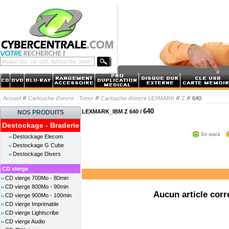
Accueil
Cartouche d'encre - Toner
Cartouche d'encre LEXMARK
Z
640
640
LEXMARK_IBM Z 640 /
NOS PRODUITS
Destockage - Braderie
En stock
Destockage Elecom
Destockage G Cube
Destockage Divers
CD vierge
CD vierge 700Mo - 80min
CD vierge 800Mo - 90min
Aucun article corr
CD vierge 900Mo - 100min
CD vierge Imprimable
CD vierge Lightscribe
CD vierge Audio