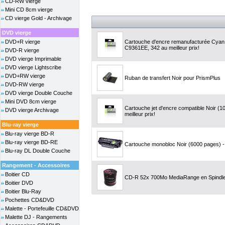
CD-RW vierge
Mini CD 8cm vierge
CD vierge Gold - Archivage
DVD vierge
DVD+R vierge
Cartouche d'encre remanufacturée Cyan,
C9361EE, 342 au meilleur prix!
DVD-R vierge
DVD vierge Imprimable
DVD vierge Lightscribe
DVD+RW vierge
Ruban de transfert Noir pour PrismPlus
DVD-RW vierge
DVD vierge Double Couche
Mini DVD 8cm vierge
Cartouche jet d'encre compatible Noir (
DVD vierge Archivage
meilleur prix!
Blu-ray vierge
Blu-ray vierge BD-R
Blu-ray vierge BD-RE
Cartouche monobloc Noir (6000 pages) - 
Blu-ray DL Double Couche
Rangement - Accessoires
Boitier CD
CD-R 52x 700Mo MediaRange en Spindle
Boitier DVD
Boitier Blu-Ray
Pochettes CD&DVD
Malette - Portefeuille CD&DVD
Malette DJ - Rangements