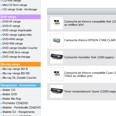
CD-RW vierge
Mini CD 8cm vierge
CD vierge Gold - Archivage
DVD vierge
DVD+R vierge
Cartouche jet d'encre compatible Noir (
au meilleur prix!
DVD-R vierge
DVD vierge Imprimable
DVD vierge Lightscribe
DVD+RW vierge
Cartouche d'encre EPSON CYAN CLAIR 
DVD-RW vierge
DVD vierge Double Couche
Mini DVD 8cm vierge
DVD vierge Archivage
Cartouche monobloc Noir (1000 pages) - 
Blu-ray vierge
Blu-ray vierge BD-R
Cartouche jet d'encre compatible Cyan 
Blu-ray vierge BD-RE
T0422 au meilleur prix!
Blu-ray DL Double Couche
Rangement - Accessoires
Boitier CD
Toner remanufacturé Jaune (12000 pages)
Boitier DVD
Boitier Blu-Ray
Pochettes CD&DVD
Malette - Portefeuille CD&DVD
Malette DJ - Rangements