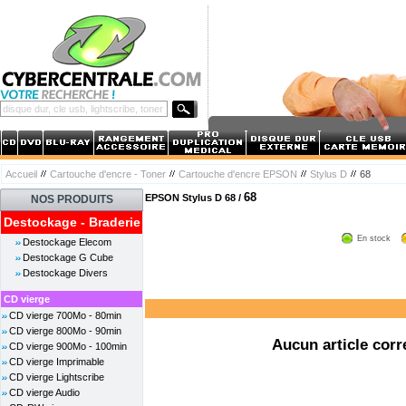
Accueil
Cartouche d'encre - Toner
Cartouche d'encre EPSON
Stylus D
68
68
EPSON Stylus D 68 /
NOS PRODUITS
Destockage - Braderie
En stock
Destockage Elecom
Destockage G Cube
Destockage Divers
CD vierge
CD vierge 700Mo - 80min
CD vierge 800Mo - 90min
Aucun article corr
CD vierge 900Mo - 100min
CD vierge Imprimable
CD vierge Lightscribe
CD vierge Audio