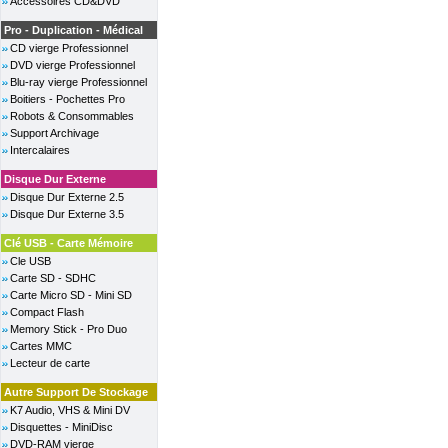
Accessoires CD&DVD
Pro - Duplication - Médical
CD vierge Professionnel
DVD vierge Professionnel
Blu-ray vierge Professionnel
Boitiers - Pochettes Pro
Robots & Consommables
Support Archivage
Intercalaires
Disque Dur Externe
Disque Dur Externe 2.5
Disque Dur Externe 3.5
Clé USB - Carte Mémoire
Cle USB
Carte SD - SDHC
Carte Micro SD - Mini SD
Compact Flash
Memory Stick - Pro Duo
Cartes MMC
Lecteur de carte
Autre Support De Stockage
K7 Audio, VHS & Mini DV
Disquettes - MiniDisc
DVD-RAM vierge