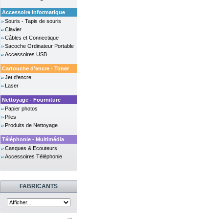
Accessoire Informatique
Souris - Tapis de souris
Clavier
Câbles et Connectique
Sacoche Ordinateur Portable
Accessoires USB
Cartouche d'encre - Toner
Jet d'encre
Laser
Nettoyage - Fourniture
Papier photos
Piles
Produits de Nettoyage
Téléphonie - Multimédia
Casques & Ecouteurs
Accessoires Téléphonie
FABRICANTS