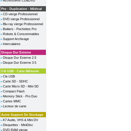
Accessoires CD&DVD
Pro - Duplication - Médical
CD vierge Professionnel
DVD vierge Professionnel
Blu-ray vierge Professionnel
Boitiers - Pochettes Pro
Robots & Consommables
Support Archivage
Intercalaires
Disque Dur Externe
Disque Dur Externe 2.5
Disque Dur Externe 3.5
Clé USB - Carte Mémoire
Cle USB
Carte SD - SDHC
Carte Micro SD - Mini SD
Compact Flash
Memory Stick - Pro Duo
Cartes MMC
Lecteur de carte
Autre Support De Stockage
K7 Audio, VHS & Mini DV
Disquettes - MiniDisc
DVD-RAM vierge