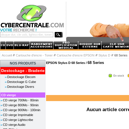
Accueil
Cartouche d'encre - Toner
Cartouche d'encre EPSON
Stylus D
68 Series
68 Series
EPSON Stylus D 68 Series /
NOS PRODUITS
Destockage - Braderie
En stock
Destockage Elecom
Destockage G Cube
Destockage Divers
CD vierge
CD vierge 700Mo - 80min
CD vierge 800Mo - 90min
Aucun article corr
CD vierge 900Mo - 100min
CD vierge Imprimable
CD vierge Lightscribe
CD vierge Audio