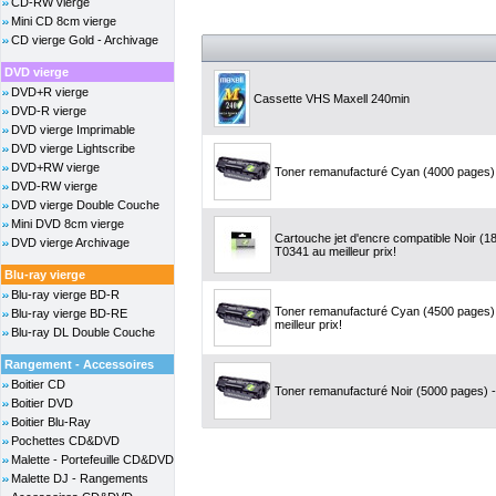
CD-RW vierge
Mini CD 8cm vierge
CD vierge Gold - Archivage
DVD vierge
DVD+R vierge
Cassette VHS Maxell 240min
DVD-R vierge
DVD vierge Imprimable
DVD vierge Lightscribe
DVD+RW vierge
Toner remanufacturé Cyan (4000 pages) -
DVD-RW vierge
DVD vierge Double Couche
Mini DVD 8cm vierge
Cartouche jet d'encre compatible Noir (
DVD vierge Archivage
T0341 au meilleur prix!
Blu-ray vierge
Blu-ray vierge BD-R
Toner remanufacturé Cyan (4500 pages)
Blu-ray vierge BD-RE
meilleur prix!
Blu-ray DL Double Couche
Rangement - Accessoires
Boitier CD
Toner remanufacturé Noir (5000 pages) -
Boitier DVD
Boitier Blu-Ray
Pochettes CD&DVD
Malette - Portefeuille CD&DVD
Malette DJ - Rangements