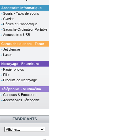
Accessoire Informatique
Souris - Tapis de souris
Clavier
Câbles et Connectique
Sacoche Ordinateur Portable
Accessoires USB
Cartouche d'encre - Toner
Jet d'encre
Laser
Nettoyage - Fourniture
Papier photos
Piles
Produits de Nettoyage
Téléphonie - Multimédia
Casques & Ecouteurs
Accessoires Téléphonie
FABRICANTS