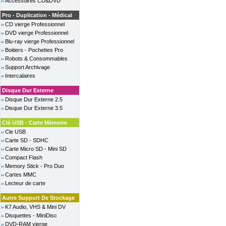
Accessoires CD&DVD
Pro - Duplication - Médical
CD vierge Professionnel
DVD vierge Professionnel
Blu-ray vierge Professionnel
Boitiers - Pochettes Pro
Robots & Consommables
Support Archivage
Intercalaires
Disque Dur Externe
Disque Dur Externe 2.5
Disque Dur Externe 3.5
Clé USB - Carte Mémoire
Cle USB
Carte SD - SDHC
Carte Micro SD - Mini SD
Compact Flash
Memory Stick - Pro Duo
Cartes MMC
Lecteur de carte
Autre Support De Stockage
K7 Audio, VHS & Mini DV
Disquettes - MiniDisc
DVD-RAM vierge