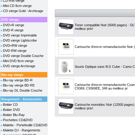
CD-RW vierge
Mini CD 8cm vierge
CD vierge Gold - Archivage
DVD vierge
DVD+R vierge
Toner compatible Noir (6000 pages) - D
meilleur prix!
DVD-R vierge
DVD vierge Imprimable
DVD vierge Lightscribe
DVD+RW vierge
Cartouche d'encre remanufacturée Noir (
DVD-RW vierge
DVD vierge Double Couche
Mini DVD 8cm vierge
DVD vierge Archivage
Souris Optique sans fil G Cube - Camo C
Blu-ray vierge
Blu-ray vierge BD-R
Cartouche d'encre remanufacturée Cyan cl
Blu-ray vierge BD-RE
C9369, C9369EE, 348 au meilleur pr
Blu-ray DL Double Couche
Rangement - Accessoires
Boitier CD
Cartouche monobloc Noir (12000 pages)
meilleur prix!
Boitier DVD
Boitier Blu-Ray
Pochettes CD&DVD
Malette - Portefeuille CD&DVD
Malette DJ - Rangements