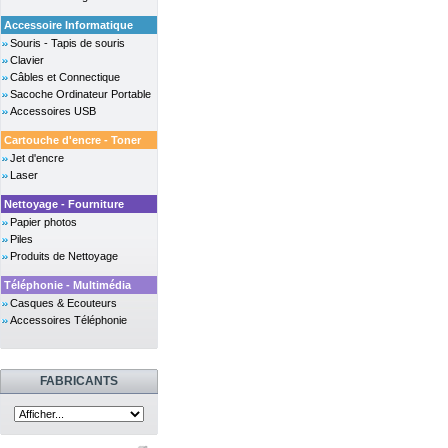
Accessoire Informatique
Souris - Tapis de souris
Clavier
Câbles et Connectique
Sacoche Ordinateur Portable
Accessoires USB
Cartouche d'encre - Toner
Jet d'encre
Laser
Nettoyage - Fourniture
Papier photos
Piles
Produits de Nettoyage
Téléphonie - Multimédia
Casques & Ecouteurs
Accessoires Téléphonie
FABRICANTS