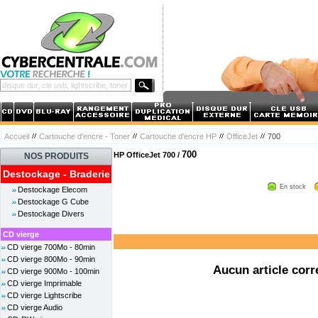
Accueil
Cartouche d'encre - Toner
Cartouche d'encre HP
OfficeJet
700
700
HP OfficeJet 700 /
NOS PRODUITS
Destockage - Braderie
En stock
Destockage Elecom
Destockage G Cube
Destockage Divers
CD vierge
CD vierge 700Mo - 80min
CD vierge 800Mo - 90min
Aucun article corr
CD vierge 900Mo - 100min
CD vierge Imprimable
CD vierge Lightscribe
CD vierge Audio