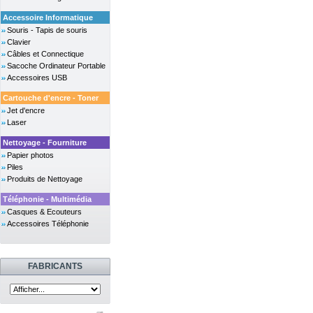
Accessoire Informatique
Souris - Tapis de souris
Clavier
Câbles et Connectique
Sacoche Ordinateur Portable
Accessoires USB
Cartouche d'encre - Toner
Jet d'encre
Laser
Nettoyage - Fourniture
Papier photos
Piles
Produits de Nettoyage
Téléphonie - Multimédia
Casques & Ecouteurs
Accessoires Téléphonie
FABRICANTS