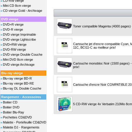
CD-RW vierge
Mini CD 8cm vierge
CD vierge Gold - Archivage
DVD vierge
DVD+R vierge
Toner compatible Magenta (4000 pages) -
DVD-R vierge
DVD vierge Imprimable
DVD vierge Lightscribe
Cartouche jet d'encre compatible Cyan, 
DVD+RW vierge
11C, BCI11-C au meilleur prix!
DVD-RW vierge
DVD vierge Double Couche
Mini DVD 8cm vierge
Cartouche monobloc Noir (1500 pages) -
DVD vierge Archivage
prix!
Blu-ray vierge
Blu-ray vierge BD-R
Blu-ray vierge BD-RE
Cartouche d'encre Noir COMPATIBLE 20 
Blu-ray DL Double Couche
Rangement - Accessoires
Boitier CD
5 CD-RW vierge 4x Verbatim 210Mo 8cm 
Boitier DVD
Boitier Blu-Ray
Pochettes CD&DVD
Malette - Portefeuille CD&DVD
Malette DJ - Rangements