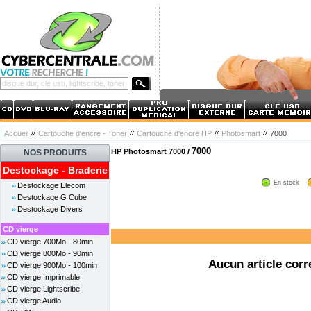
Accueil
Cartouche d'encre - Toner
Cartouche d'encre HP
Photosmart
7000
7000
HP Photosmart 7000 /
NOS PRODUITS
Destockage - Braderie
En stock
Destockage Elecom
Destockage G Cube
Destockage Divers
CD vierge
CD vierge 700Mo - 80min
CD vierge 800Mo - 90min
Aucun article corr
CD vierge 900Mo - 100min
CD vierge Imprimable
CD vierge Lightscribe
CD vierge Audio