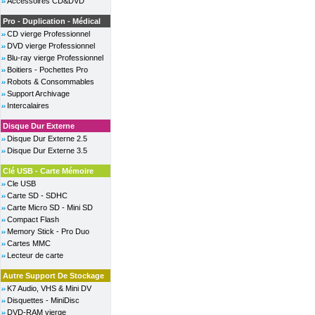
Accessoires CD&DVD
Pro - Duplication - Médical
CD vierge Professionnel
DVD vierge Professionnel
Blu-ray vierge Professionnel
Boitiers - Pochettes Pro
Robots & Consommables
Support Archivage
Intercalaires
Disque Dur Externe
Disque Dur Externe 2.5
Disque Dur Externe 3.5
Clé USB - Carte Mémoire
Cle USB
Carte SD - SDHC
Carte Micro SD - Mini SD
Compact Flash
Memory Stick - Pro Duo
Cartes MMC
Lecteur de carte
Autre Support De Stockage
K7 Audio, VHS & Mini DV
Disquettes - MiniDisc
DVD-RAM vierge