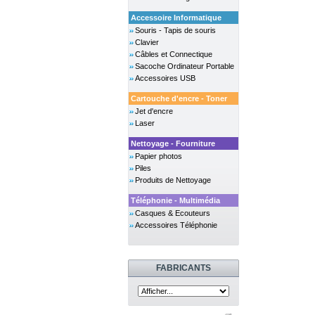
Accessoire Informatique
Souris - Tapis de souris
Clavier
Câbles et Connectique
Sacoche Ordinateur Portable
Accessoires USB
Cartouche d'encre - Toner
Jet d'encre
Laser
Nettoyage - Fourniture
Papier photos
Piles
Produits de Nettoyage
Téléphonie - Multimédia
Casques & Ecouteurs
Accessoires Téléphonie
FABRICANTS