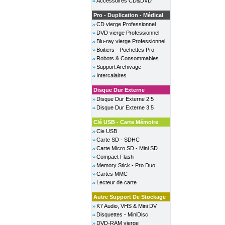
Accessoires CD&DVD
Pro - Duplication - Médical
CD vierge Professionnel
DVD vierge Professionnel
Blu-ray vierge Professionnel
Boitiers - Pochettes Pro
Robots & Consommables
Support Archivage
Intercalaires
Disque Dur Externe
Disque Dur Externe 2.5
Disque Dur Externe 3.5
Clé USB - Carte Mémoire
Cle USB
Carte SD - SDHC
Carte Micro SD - Mini SD
Compact Flash
Memory Stick - Pro Duo
Cartes MMC
Lecteur de carte
Autre Support De Stockage
K7 Audio, VHS & Mini DV
Disquettes - MiniDisc
DVD-RAM vierge