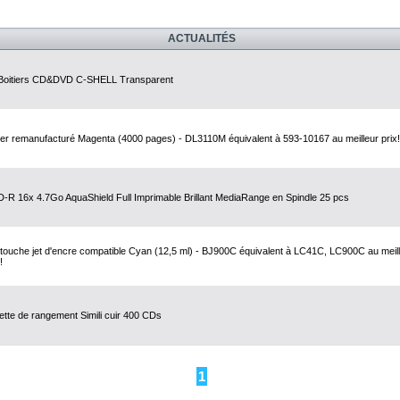
ACTUALITÉS
Boitiers CD&DVD C-SHELL Transparent
er remanufacturé Magenta (4000 pages) - DL3110M équivalent à 593-10167 au meilleur prix!
-R 16x 4.7Go AquaShield Full Imprimable Brillant MediaRange en Spindle 25 pcs
touche jet d'encre compatible Cyan (12,5 ml) - BJ900C équivalent à LC41C, LC900C au meil
!
ette de rangement Simili cuir 400 CDs
1