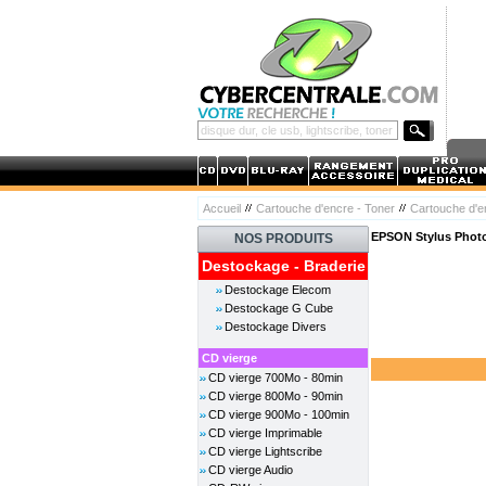
Accueil
Cartouche d'encre - Toner
Cartouche d'
EPSON Stylus Photo
NOS PRODUITS
Destockage - Braderie
Destockage Elecom
Destockage G Cube
Destockage Divers
CD vierge
CD vierge 700Mo - 80min
CD vierge 800Mo - 90min
CD vierge 900Mo - 100min
CD vierge Imprimable
CD vierge Lightscribe
CD vierge Audio