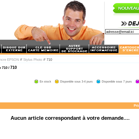
encre EPSON
Stylus Photo
710
710
 710 /
En stock
Disponible sous 3-4 jours
Disponible sous 7 jours
Pri
Aucun article correspondant à votre demande....