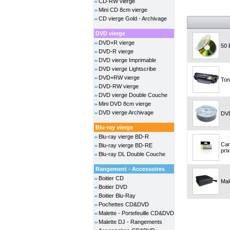
CD-RW vierge
Mini CD 8cm vierge
CD vierge Gold - Archivage
DVD vierge
DVD+R vierge
50 
DVD-R vierge
DVD vierge Imprimable
DVD vierge Lightscribe
DVD+RW vierge
Ton
DVD-RW vierge
DVD vierge Double Couche
Mini DVD 8cm vierge
DVD vierge Archivage
DVD
Blu-ray vierge
Blu-ray vierge BD-R
Car
Blu-ray vierge BD-RE
prix
Blu-ray DL Double Couche
Rangement - Accessoires
Boitier CD
Mal
Boitier DVD
Boitier Blu-Ray
Pochettes CD&DVD
Malette - Portefeuille CD&DVD
Malette DJ - Rangements