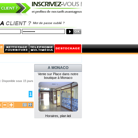
Mot de passe oublié ?
A MONACO
Vente sur Place dans notre
boutique à Monaco
Disponible sous 15 jours
1
x
Horaires, plan
ici