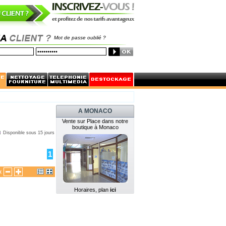
Mot de passe oublié ?
A MONACO
Vente sur Place dans notre
boutique à Monaco
Disponible sous 15 jours
1
x
Horaires, plan
ici