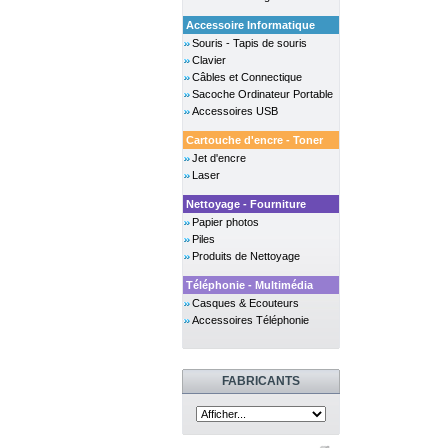
Accessoire Informatique
Souris - Tapis de souris
Clavier
Câbles et Connectique
Sacoche Ordinateur Portable
Accessoires USB
Cartouche d'encre - Toner
Jet d'encre
Laser
Nettoyage - Fourniture
Papier photos
Piles
Produits de Nettoyage
Téléphonie - Multimédia
Casques & Ecouteurs
Accessoires Téléphonie
FABRICANTS