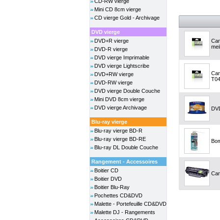
CD-RW vierge
Mini CD 8cm vierge
CD vierge Gold - Archivage
DVD vierge
DVD+R vierge
Car
meil
DVD-R vierge
DVD vierge Imprimable
DVD vierge Lightscribe
Car
DVD+RW vierge
T04
DVD-RW vierge
DVD vierge Double Couche
Mini DVD 8cm vierge
DVD vierge Archivage
DVD
Blu-ray vierge
Blu-ray vierge BD-R
Blu-ray vierge BD-RE
Bom
Blu-ray DL Double Couche
Rangement - Accessoires
Boitier CD
Car
Boitier DVD
Boitier Blu-Ray
Pochettes CD&DVD
Malette - Portefeuille CD&DVD
Malette DJ - Rangements