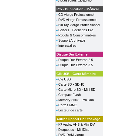
Accessoires CD&DVD
Pro - Duplication - Médical
CD vierge Professionnel
DVD vierge Professionnel
Blu-ray vierge Professionnel
Boitiers - Pochettes Pro
Robots & Consommables
Support Archivage
Intercalaires
Disque Dur Externe
Disque Dur Externe 2.5
Disque Dur Externe 3.5
Clé USB - Carte Mémoire
Cle USB
Carte SD - SDHC
Carte Micro SD - Mini SD
Compact Flash
Memory Stick - Pro Duo
Cartes MMC
Lecteur de carte
Autre Support De Stockage
K7 Audio, VHS & Mini DV
Disquettes - MiniDisc
DVD-RAM vierge