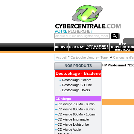
Accueil
Cartouche d'encre - Toner
Cartouche d'
HP Photosmart 7260
NOS PRODUITS
Destockage - Braderie
Destockage Elecom
Destockage G Cube
Destockage Divers
CD vierge
CD vierge 700Mo - 80min
CD vierge 800Mo - 90min
CD vierge 900Mo - 100min
CD vierge Imprimable
CD vierge Lightscribe
CD vierge Audio