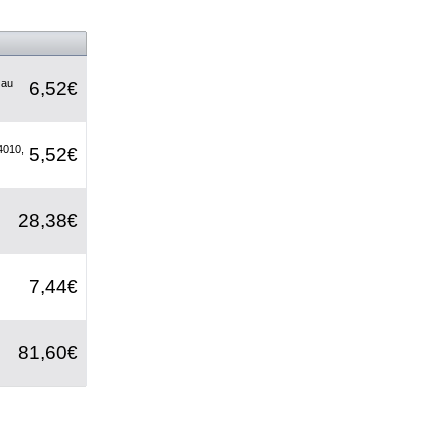
 au
6,52€
4010,
5,52€
28,38€
7,44€
81,60€