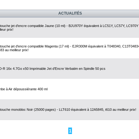
ACTUALITÉS
touche jet d'encre compatible Jaune (10 ml) - BJU970Y équivalent à LC51Y, LC57Y, LC970Y
leur prix!
touche jet d'encre compatible Magenta (17 ml) - EJR300M équivalent à T048340, C13T0483
83 au meilleur prix!
-R 16x 4.7Go x50 Imprimable Jet d'Encre Verbatim en Spindle 50 pcs
be à Air dépoussiérante 400 ml
touche monobloc Noir (25000 pages) - LLT610 équivalent à 12A5845, t610 au meilleur prix!
1