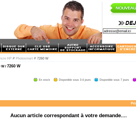
encre HP
Photosmart
7260 W
7260 W
 W /
En stock
Disponible sous 3-4 jours
Disponible sous 7 jours
Pri
Aucun article correspondant à votre demande....