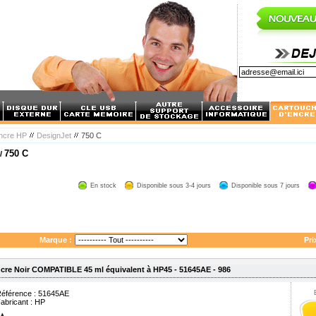
encre HP
DesignJet
750 C
750 C
 /
En stock
Disponible sous 3-4 jours
Disponible sous 7 jours
Marque :
Pri
cre Noir COMPATIBLE 45 ml équivalent à HP45 - 51645AE - 986
éférence : 51645AE
abricant :
HP