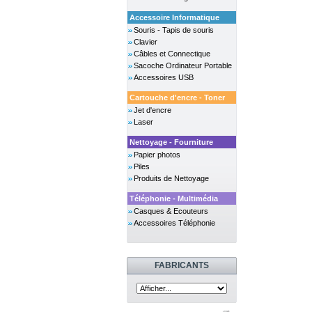
Accessoire Informatique
Souris - Tapis de souris
Clavier
Câbles et Connectique
Sacoche Ordinateur Portable
Accessoires USB
Cartouche d'encre - Toner
Jet d'encre
Laser
Nettoyage - Fourniture
Papier photos
Piles
Produits de Nettoyage
Téléphonie - Multimédia
Casques & Ecouteurs
Accessoires Téléphonie
FABRICANTS