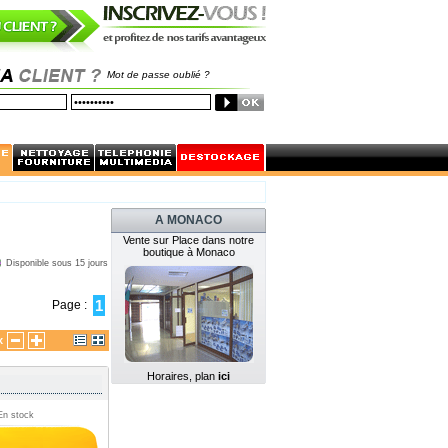
Mot de passe oublié ?
A MONACO
Vente sur Place dans notre
boutique à Monaco
Disponible sous 15 jours
1
Page :
x
Horaires, plan
ici
En stock