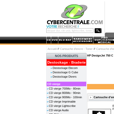
Accueil
Cartouche d'encre - Toner
Cartouche d'
HP DesignJet 750 C
NOS PRODUITS
Destockage - Braderie
Destockage Elecom
Destockage G Cube
Destockage Divers
CD vierge
CD vierge 700Mo - 80min
CD vierge 800Mo - 90min
Cartouche d'en
CD vierge 900Mo - 100min
CD vierge Imprimable
CD vierge Lightscribe
R
F
CD vierge Audio