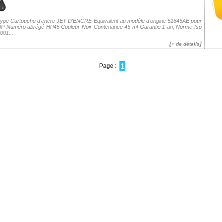
ype Cartouche d'encre JET D'ENCRE Equivalent au modèle d'origine 51645AE pour
P Numéro abrégé HP45 Couleur Noir Contenance 45 ml Garantie 1 an, Norme Iso
001...
[
]
+ de détails
1
Page :