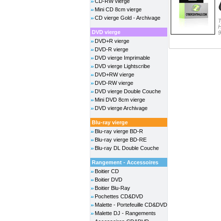
CD-RW vierge
Mini CD 8cm vierge
CD vierge Gold - Archivage
T
H
DVD vierge
9
DVD+R vierge
DVD-R vierge
DVD vierge Imprimable
DVD vierge Lightscribe
DVD+RW vierge
DVD-RW vierge
DVD vierge Double Couche
Mini DVD 8cm vierge
DVD vierge Archivage
Blu-ray vierge
Blu-ray vierge BD-R
Blu-ray vierge BD-RE
Blu-ray DL Double Couche
Rangement - Accessoires
Boitier CD
Boitier DVD
Boitier Blu-Ray
Pochettes CD&DVD
Malette - Portefeuille CD&DVD
Malette DJ - Rangements