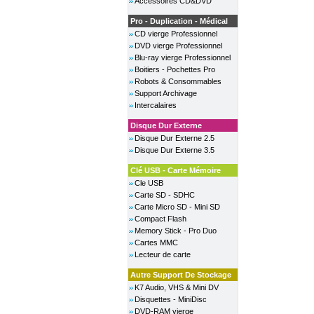
Accessoires CD&DVD
Pro - Duplication - Médical
CD vierge Professionnel
DVD vierge Professionnel
Blu-ray vierge Professionnel
Boitiers - Pochettes Pro
Robots & Consommables
Support Archivage
Intercalaires
Disque Dur Externe
Disque Dur Externe 2.5
Disque Dur Externe 3.5
Clé USB - Carte Mémoire
Cle USB
Carte SD - SDHC
Carte Micro SD - Mini SD
Compact Flash
Memory Stick - Pro Duo
Cartes MMC
Lecteur de carte
Autre Support De Stockage
K7 Audio, VHS & Mini DV
Disquettes - MiniDisc
DVD-RAM vierge