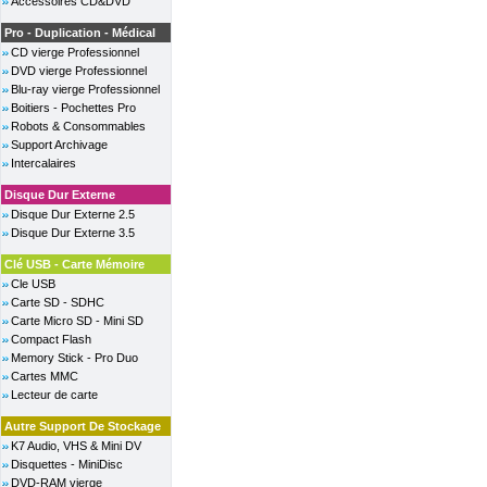
Accessoires CD&DVD
Pro - Duplication - Médical
CD vierge Professionnel
DVD vierge Professionnel
Blu-ray vierge Professionnel
Boitiers - Pochettes Pro
Robots & Consommables
Support Archivage
Intercalaires
Disque Dur Externe
Disque Dur Externe 2.5
Disque Dur Externe 3.5
Clé USB - Carte Mémoire
Cle USB
Carte SD - SDHC
Carte Micro SD - Mini SD
Compact Flash
Memory Stick - Pro Duo
Cartes MMC
Lecteur de carte
Autre Support De Stockage
K7 Audio, VHS & Mini DV
Disquettes - MiniDisc
DVD-RAM vierge