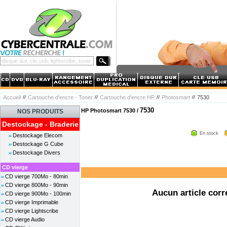
Accueil
Cartouche d'encre - Toner
Cartouche d'encre HP
Photosmart
7530
7530
HP Photosmart 7530 /
NOS PRODUITS
Destockage - Braderie
En stock
Destockage Elecom
Destockage G Cube
Destockage Divers
CD vierge
CD vierge 700Mo - 80min
CD vierge 800Mo - 90min
Aucun article corr
CD vierge 900Mo - 100min
CD vierge Imprimable
CD vierge Lightscribe
CD vierge Audio