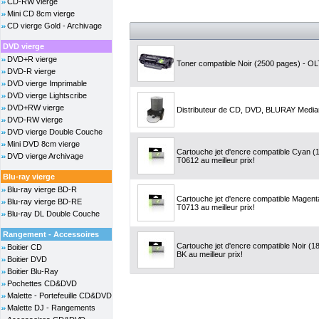
CD-RW vierge
Mini CD 8cm vierge
CD vierge Gold - Archivage
DVD vierge
DVD+R vierge
Toner compatible Noir (2500 pages) - OLT
DVD-R vierge
DVD vierge Imprimable
DVD vierge Lightscribe
DVD+RW vierge
Distributeur de CD, DVD, BLURAY Media
DVD-RW vierge
DVD vierge Double Couche
Mini DVD 8cm vierge
Cartouche jet d'encre compatible Cyan 
DVD vierge Archivage
T0612 au meilleur prix!
Blu-ray vierge
Blu-ray vierge BD-R
Cartouche jet d'encre compatible Magen
Blu-ray vierge BD-RE
T0713 au meilleur prix!
Blu-ray DL Double Couche
Rangement - Accessoires
Cartouche jet d'encre compatible Noir 
Boitier CD
BK au meilleur prix!
Boitier DVD
Boitier Blu-Ray
Pochettes CD&DVD
Malette - Portefeuille CD&DVD
Malette DJ - Rangements