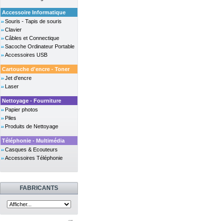
Accessoire Informatique
Souris - Tapis de souris
Clavier
Câbles et Connectique
Sacoche Ordinateur Portable
Accessoires USB
Cartouche d'encre - Toner
Jet d'encre
Laser
Nettoyage - Fourniture
Papier photos
Piles
Produits de Nettoyage
Téléphonie - Multimédia
Casques & Ecouteurs
Accessoires Téléphonie
FABRICANTS