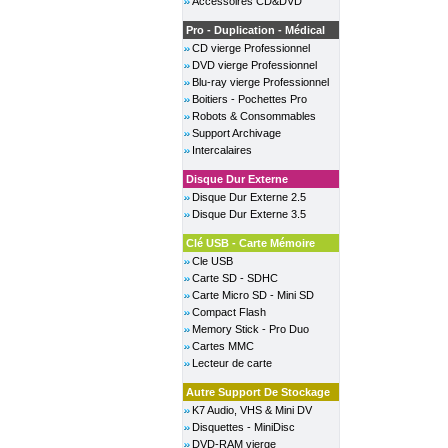
Accessoires CD&DVD
Pro - Duplication - Médical
CD vierge Professionnel
DVD vierge Professionnel
Blu-ray vierge Professionnel
Boitiers - Pochettes Pro
Robots & Consommables
Support Archivage
Intercalaires
Disque Dur Externe
Disque Dur Externe 2.5
Disque Dur Externe 3.5
Clé USB - Carte Mémoire
Cle USB
Carte SD - SDHC
Carte Micro SD - Mini SD
Compact Flash
Memory Stick - Pro Duo
Cartes MMC
Lecteur de carte
Autre Support De Stockage
K7 Audio, VHS & Mini DV
Disquettes - MiniDisc
DVD-RAM vierge