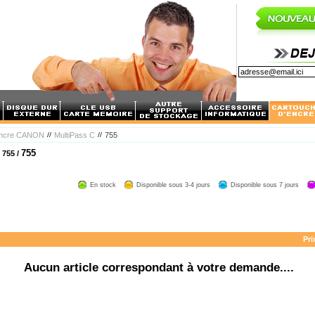
encre CANON
MultiPass C
755
755
 755 /
En stock
Disponible sous 3-4 jours
Disponible sous 7 jours
Pri
Aucun article correspondant à votre demande....