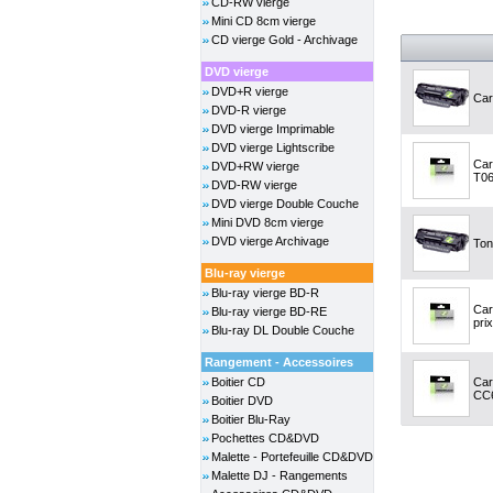
CD-RW vierge
Mini CD 8cm vierge
CD vierge Gold - Archivage
DVD vierge
DVD+R vierge
Car
DVD-R vierge
DVD vierge Imprimable
DVD vierge Lightscribe
Car
DVD+RW vierge
T06
DVD-RW vierge
DVD vierge Double Couche
Mini DVD 8cm vierge
DVD vierge Archivage
Ton
Blu-ray vierge
Blu-ray vierge BD-R
Car
Blu-ray vierge BD-RE
prix
Blu-ray DL Double Couche
Rangement - Accessoires
Boitier CD
Car
CC6
Boitier DVD
Boitier Blu-Ray
Pochettes CD&DVD
Malette - Portefeuille CD&DVD
Malette DJ - Rangements