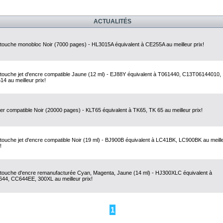
ACTUALITÉS
touche monobloc Noir (7000 pages) - HL3015A équivalent à CE255A au meilleur prix!
touche jet d'encre compatible Jaune (12 ml) - EJ88Y équivalent à T061440, C13T06144010,
14 au meilleur prix!
er compatible Noir (20000 pages) - KLT65 équivalent à TK65, TK 65 au meilleur prix!
touche jet d'encre compatible Noir (19 ml) - BJ900B équivalent à LC41BK, LC900BK au meill
!
touche d'encre remanufacturée Cyan, Magenta, Jaune (14 ml) - HJ300XLC équivalent à
44, CC644EE, 300XL au meilleur prix!
1