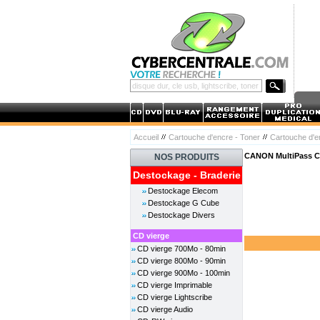
Accueil
Cartouche d'encre - Toner
Cartouche d'
CANON MultiPass C
NOS PRODUITS
Destockage - Braderie
Destockage Elecom
Destockage G Cube
Destockage Divers
CD vierge
CD vierge 700Mo - 80min
CD vierge 800Mo - 90min
CD vierge 900Mo - 100min
CD vierge Imprimable
CD vierge Lightscribe
CD vierge Audio