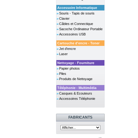
Accessoire Informatique
Souris - Tapis de souris
Clavier
Câbles et Connectique
Sacoche Ordinateur Portable
Accessoires USB
Cartouche d'encre - Toner
Jet d'encre
Laser
Nettoyage - Fourniture
Papier photos
Piles
Produits de Nettoyage
Téléphonie - Multimédia
Casques & Ecouteurs
Accessoires Téléphonie
FABRICANTS