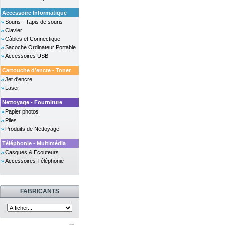
Accessoire Informatique
Souris - Tapis de souris
Clavier
Câbles et Connectique
Sacoche Ordinateur Portable
Accessoires USB
Cartouche d'encre - Toner
Jet d'encre
Laser
Nettoyage - Fourniture
Papier photos
Piles
Produits de Nettoyage
Téléphonie - Multimédia
Casques & Ecouteurs
Accessoires Téléphonie
FABRICANTS