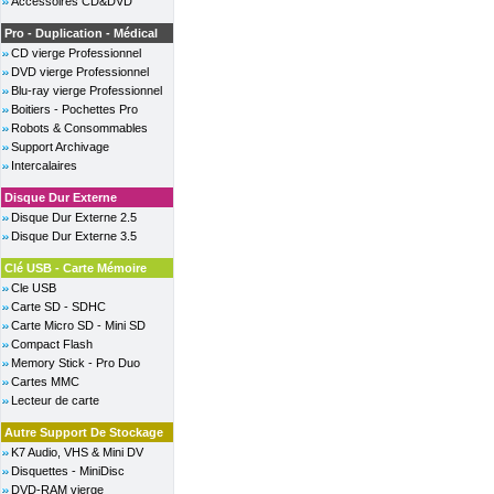
Accessoires CD&DVD
Pro - Duplication - Médical
CD vierge Professionnel
DVD vierge Professionnel
Blu-ray vierge Professionnel
Boitiers - Pochettes Pro
Robots & Consommables
Support Archivage
Intercalaires
Disque Dur Externe
Disque Dur Externe 2.5
Disque Dur Externe 3.5
Clé USB - Carte Mémoire
Cle USB
Carte SD - SDHC
Carte Micro SD - Mini SD
Compact Flash
Memory Stick - Pro Duo
Cartes MMC
Lecteur de carte
Autre Support De Stockage
K7 Audio, VHS & Mini DV
Disquettes - MiniDisc
DVD-RAM vierge