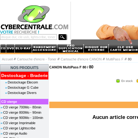
Accueil
Cartouche d'encre - Toner
Cartouche d'encre CANON
MultiPass F
80
80
CANON MultiPass F 80 /
NOS PRODUITS
Destockage - Braderie
En stock
Destockage Elecom
Destockage G Cube
Destockage Divers
CD vierge
CD vierge 700Mo - 80min
CD vierge 800Mo - 90min
Aucun article corr
CD vierge 900Mo - 100min
CD vierge Imprimable
CD vierge Lightscribe
CD vierge Audio