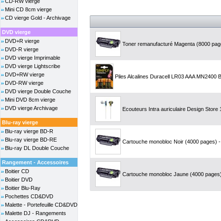
CD-RW vierge
Mini CD 8cm vierge
CD vierge Gold - Archivage
DVD vierge
DVD+R vierge
Toner remanufacturé Magenta (8000 page
DVD-R vierge
DVD vierge Imprimable
DVD vierge Lightscribe
DVD+RW vierge
Piles Alcalines Duracell LR03 AAA MN2400 Bl
DVD-RW vierge
DVD vierge Double Couche
Mini DVD 8cm vierge
DVD vierge Archivage
Ecouteurs Intra auriculaire Design Store
Blu-ray vierge
Blu-ray vierge BD-R
Blu-ray vierge BD-RE
Cartouche monobloc Noir (4000 pages) - 
Blu-ray DL Double Couche
Rangement - Accessoires
Boitier CD
Cartouche monobloc Jaune (4000 pages) 
Boitier DVD
Boitier Blu-Ray
Pochettes CD&DVD
Malette - Portefeuille CD&DVD
Malette DJ - Rangements