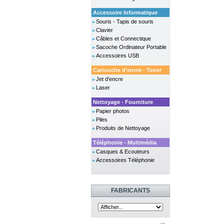
Accessoire Informatique
Souris - Tapis de souris
Clavier
Câbles et Connectique
Sacoche Ordinateur Portable
Accessoires USB
Cartouche d'encre - Toner
Jet d'encre
Laser
Nettoyage - Fourniture
Papier photos
Piles
Produits de Nettoyage
Téléphonie - Multimédia
Casques & Ecouteurs
Accessoires Téléphonie
FABRICANTS