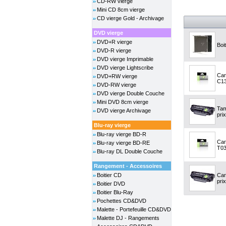
CD-RW vierge
Mini CD 8cm vierge
CD vierge Gold - Archivage
DVD vierge
DVD+R vierge
Boi
DVD-R vierge
DVD vierge Imprimable
DVD vierge Lightscribe
Car
DVD+RW vierge
C13
DVD-RW vierge
DVD vierge Double Couche
Mini DVD 8cm vierge
Tam
DVD vierge Archivage
prix
Blu-ray vierge
Blu-ray vierge BD-R
Car
Blu-ray vierge BD-RE
T03
Blu-ray DL Double Couche
Rangement - Accessoires
Boitier CD
Car
prix
Boitier DVD
Boitier Blu-Ray
Pochettes CD&DVD
Malette - Portefeuille CD&DVD
Malette DJ - Rangements