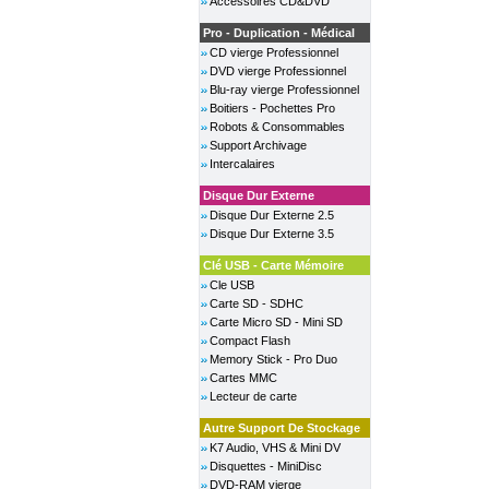
Accessoires CD&DVD
Pro - Duplication - Médical
CD vierge Professionnel
DVD vierge Professionnel
Blu-ray vierge Professionnel
Boitiers - Pochettes Pro
Robots & Consommables
Support Archivage
Intercalaires
Disque Dur Externe
Disque Dur Externe 2.5
Disque Dur Externe 3.5
Clé USB - Carte Mémoire
Cle USB
Carte SD - SDHC
Carte Micro SD - Mini SD
Compact Flash
Memory Stick - Pro Duo
Cartes MMC
Lecteur de carte
Autre Support De Stockage
K7 Audio, VHS & Mini DV
Disquettes - MiniDisc
DVD-RAM vierge