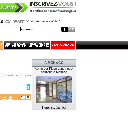
Mot de passe oublié ?
A MONACO
Vente sur Place dans notre
boutique à Monaco
Disponible sous 15 jours
1
x
Horaires, plan
ici