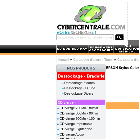
Accueil
Cartouche d'encre - Toner
Cartouche d'
EPSON Stylus Color
NOS PRODUITS
Destockage - Braderie
Destockage Elecom
Destockage G Cube
Destockage Divers
CD vierge
CD vierge 700Mo - 80min
CD vierge 800Mo - 90min
CD vierge 900Mo - 100min
CD vierge Imprimable
CD vierge Lightscribe
CD vierge Audio