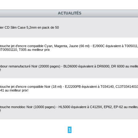
ACTUALITÉS
tier CD Slim Case 5,2mm en pack de 50
touche jet d'encre compatible Cyan, Magenta, Jaune (66 ml) - EJ900C équivalent à T005011
T00501110, T005 au meilleur prix
bour remanufacturé Noir (20000 pages) - BLD6000 équivalent à DR6000, DR 6000 au meill
!
touche jet d'encre compatible Noir (18 ml) - EJ2200PB équivalent à T034140, C13T03414010
41 au meilleur prix!
touche monobloc Noir (10000 pages) - HL5000 équivalent à C4129X, EP62, EP-62 au meille
!
1