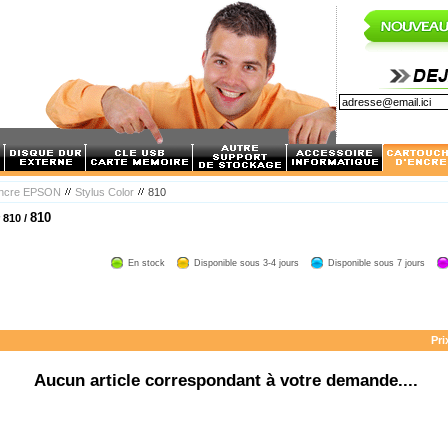
encre EPSON
Stylus Color
810
810
 810 /
En stock
Disponible sous 3-4 jours
Disponible sous 7 jours
Pri
Aucun article correspondant à votre demande....